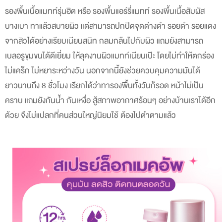
รองพื้นเนื้อแมทท์รุ่นฮิต หรือ รองพื้นแอร์รี่แมทท์ รองพื้นเนื้อสัมผัส
บางเบา ทาแล้วสบายผิว แต่สามารถปกปิดจุดด่างดำ รอยดำ รอยแดง
จากสิวได้อย่างเรียบเนียนสนิท กลมกลืนไปกับผิว แถมยังสามารถ
เบลอรูขุมขนได้ดีเยี่ยม ให้ลุคงานผิวแมทท์เนียนเป๊ะ โดยไม่ทำให้ตกร่อง
ไม่แคร็ก ไม่หยาระหว่างวัน นอกจากนี้ยังช่วยควบคุมความมันได้
ยาวนานถึง 8 ชั่วโมง เรียกได้ว่าทารองพื้นทั้งวันก็รอด หน้าไม่เป็น
คราบ แถมยังกันน้ำ กันเหงื่อ สู้สภาพอากาศร้อนๆ อย่างบ้านเราได้อีก
ด้วย จึงไม่แปลกที่คนส่วนใหญ่นิยมใช้
ต้องไปตำตามแล้ว