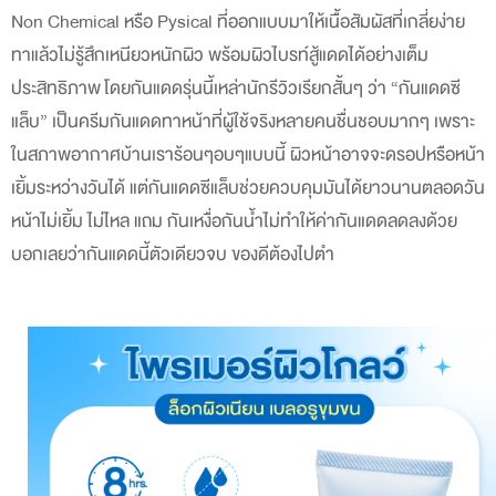
Non Chemical หรือ Pysical ที่ออกแบบมาให้เนื้อสัมผัสที่เกลี่ยง่าย
ทาแล้วไม่รู้สึกเหนียวหนักผิว พร้อมผิวไบรท์สู้แดดได้อย่างเต็ม
ประสิทธิภาพ
โดยกันแดดรุ่นนี้เหล่านักรีวิวเรียกสั้นๆ ว่า “กันแดดซี
แล็บ” เป็นครีมกันแดดทาหน้าที่ผู้ใช้จริงหลายคนชื่นชอบมากๆ เพราะ
ในสภาพอากาศบ้านเราร้อนๆอบๆแบบนี้ ผิวหน้าอาจจะดรอปหรือหน้า
เยิ้มระหว่างวันได้ แต่กันแดดซีแล็บช่วยควบคุมมันได้ยาวนานตลอดวัน
หน้าไม่เยิ้ม ไม่ไหล แถม กันเหงื่อกันน้ำไม่ทำให้ค่ากันแดดลดลงด้วย
บอกเลยว่ากันแดดนี้ตัวเดียวจบ ของดีต้องไปตำ