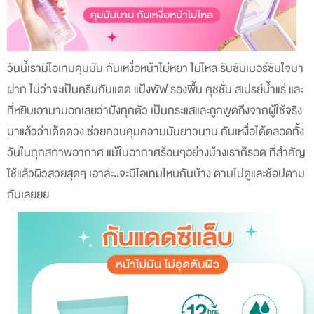
วันนี้เรามีไอเทมคุมมัน กันเหงื่อหน้าไม่หยา ไม่ไหล รับซัมเมอร์ซัมใจมา
ฝาก ไม่ว่าจะเป็นครีมกันแดด แป้งพัฟ รองพื้น คุชชั่น สเปรย์น้ำแร่ และ
ที่หยิบเอามาบอกเลยว่าปังทุกตัว เป็นกระแสและถูกพูดถึงจากผู้ใช้จริง
มาแล้วว่าเด็ดดวง ช่วยควบคุมความมันยาวนาน กันเหงื่อได้ตลอดทั้ง
วันในทุกสภาพอากาศ แม้ในอากาศร้อนๆอย่างบ้างเราก็รอด ที่สำคัญ
ใช้แล้วผิวสวยสุดๆ
เอาล่ะ..จะมีไอเทมไหนกันบ้าง ตามไปดูและช้อปตาม
กันเลยยย