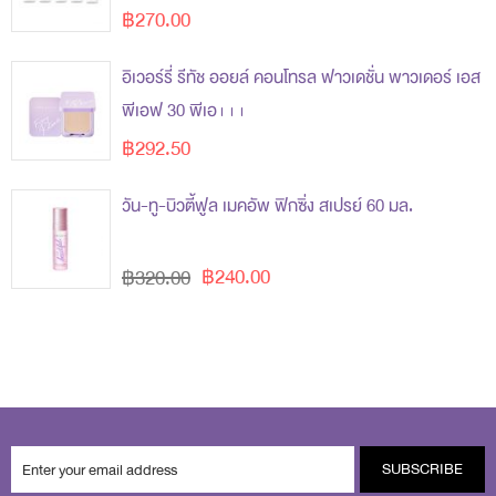
฿270.00
อิเวอร์รี่ รีทัช ออยล์ คอนโทรล ฟาวเดชั่น พาวเดอร์ เอส
พีเอฟ 30 พีเอ+++
฿292.50
วัน-ทู-บิวตี้ฟูล เมคอัพ ฟิกซิ่ง สเปรย์ 60 มล.
฿240.00
฿320.00
SUBSCRIBE