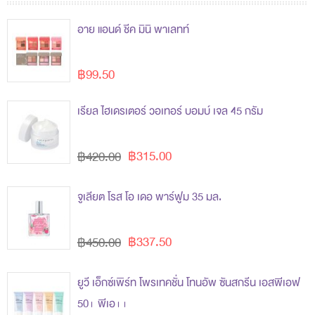
อาย แอนด์ ชีค มินิ พาเลทท์
฿99.50
เรียล ไฮเดรเตอร์ วอเทอร์ บอมบ์ เจล 45 กรัม
฿315.00
฿420.00
จูเลียต โรส โอ เดอ พาร์ฟูม 35 มล.
฿337.50
฿450.00
ยูวี เอ็กซ์เพิร์ท โพรเทคชั่น โทนอัพ ซันสกรีน เอสพีเอฟ
50+ พีเอ++