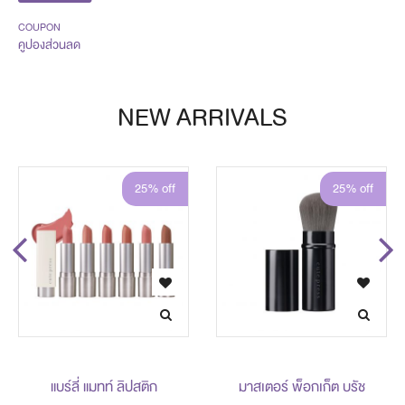
COUPON
คูปองส่วนลด
NEW ARRIVALS
25% off
25% off
แบร์ลี่ แมทท์ ลิปสติก
มาสเตอร์ พ็อกเก็ต บรัช