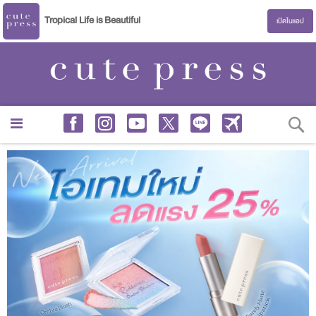
Tropical Life is Beautiful
เปิดในแอป
S