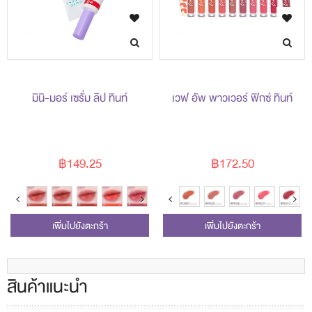
มินิ-มอร์ เซรั่ม ลิป ทินท์
เวฟ อัพ พาวเวอร์ ฟิกซ์ ทินท์
฿149.25
฿172.50
เพิ่มไปยังตะกร้า
เพิ่มไปยังตะกร้า
สินค้าแนะนำ