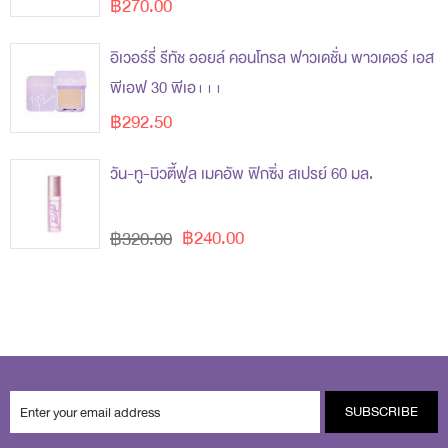
฿270.00
อิเวอร์รี่ รีทัช ออยล์ คอนโทรล ฟาวเดชั่น พาวเดอร์ เอส
พีเอฟ 30 พีเอ+++
฿292.50
วัน-ทู-บิวตี้ฟูล เมคอัพ ฟิกซิ่ง สเปรย์ 60 มล.
฿240.00
฿320.00
SUBSCRIBE