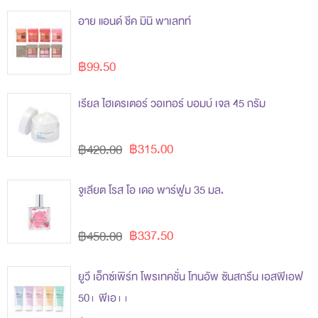
อาย แอนด์ ชีค มินิ พาเลทท์
฿99.50
เรียล ไฮเดรเตอร์ วอเทอร์ บอมบ์ เจล 45 กรัม
฿315.00
฿420.00
จูเลียต โรส โอ เดอ พาร์ฟูม 35 มล.
฿337.50
฿450.00
ยูวี เอ็กซ์เพิร์ท โพรเทคชั่น โทนอัพ ซันสกรีน เอสพีเอฟ
50+ พีเอ++