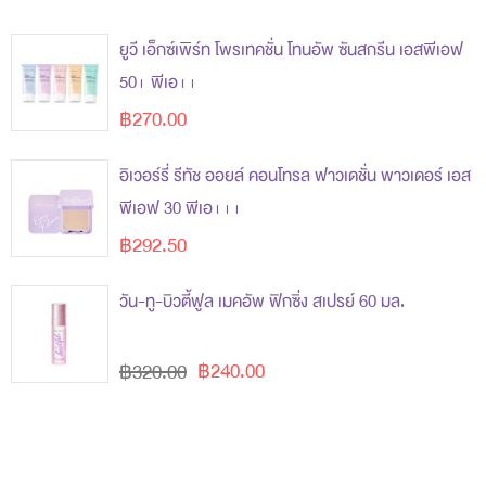
ยูวี เอ็กซ์เพิร์ท โพรเทคชั่น โทนอัพ ซันสกรีน เอสพีเอฟ
50+ พีเอ++
฿270.00
อิเวอร์รี่ รีทัช ออยล์ คอนโทรล ฟาวเดชั่น พาวเดอร์ เอส
พีเอฟ 30 พีเอ+++
฿292.50
วัน-ทู-บิวตี้ฟูล เมคอัพ ฟิกซิ่ง สเปรย์ 60 มล.
฿240.00
฿320.00