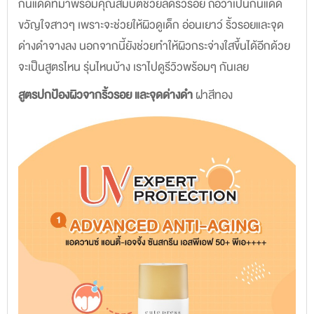
กันแดดที่มาพร้อมคุณสมบัติช่วยลดริ้วรอย ถือว่าเป็นกันแดด
ขวัญใจสาวๆ เพราะจะช่วยให้ผิวดูเด็ก อ่อนเยาว์ ริ้วรอยและจุด
ด่างดำจางลง นอกจากนี้ยังช่วยทำให้ผิวกระจ่างใสขึ้นได้อีกด้วย
จะเป็นสูตรไหน รุ่นไหนบ้าง เราไปดูรีวิวพร้อมๆ กันเลย
สูตรปกป้องผิวจากริ้วรอย และจุดด่างดำ
ฝาสีทอง