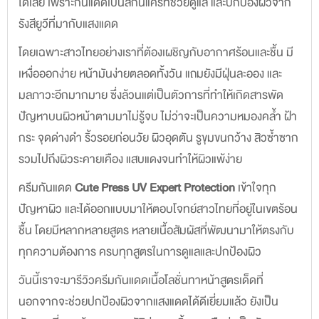
ได้เลย เพราะกันแดดเป็นสกินแคร์ที่ช่วยดูแล และปกป้องผิวจาก
รังสียูวีที่มากับแสงแดด
โดยเฉพาะสาวไทยอย่างเราที่ต้องเผชิญกับอากาศร้อนและชื้น มี
เหงื่อออกง่าย หน้ามันง่ายตลอดทั้งวัน แถมยังมีฝุ่นละออง และ
มลภาวะอีกมากมาย ซึ่งล้วนแต่เป็นตัวการที่ทำให้เกิดสารพัด
ปัญหาบนผิวหน้าตามมาไม่รู้จบ ไม่ว่าจะเป็นความหมองคล้ำ ฝ้า
กระ จุดด่างดำ ริ้วรอยก่อนวัย ผิวอุดตัน รูขุมขนกว้าง สิวซ้ำซาก
รวมไปถึงผิวระคายเคือง แสบแดงจนทำให้ผิวแพ้ง่าย
ครีมกันแดด
Cute Press UV Expert Protection
เข้าใจทุก
ปัญหาผิว และได้ออกแบบมาให้ตอบโจทย์สาวไทยที่อยู่ในเขตร้อน
ชื้น โดยมีหลากหลายสูตร หลายเนื้อสัมผัสที่พัฒนามาให้ตรงกับ
ทุกความต้องการ ครบทุกสูตรในการดูแลและปกป้องผิว
วันนี้เราจะมารีวิวครีมกันแดดเนื้อโลชั่นทาหน้าสูตรเด็ดที่
นอกจากจะช่วยปกป้องผิวจากแสงแดดได้ดีเยี่ยมแล้ว ยังเป็น