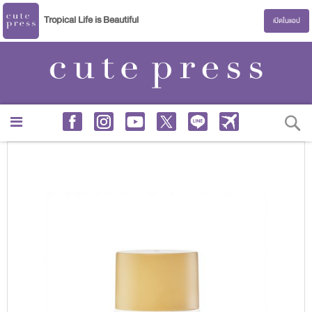
Tropical Life is Beautiful
เปิดในแอป
S
Skip
to
the
end
of
the
images
gallery