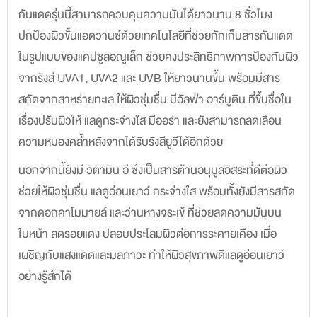
กันแดดรุ่นนี้สามารถควบคุมความมันได้ยาวนาน 8 ชั่วโมง
ปกป้องผิวขั้นแอดวานซ์ด้วยเทคโนโลยีที่ช่วยกักเก็บสารกันแดด
ในรูปแบบของแคปซูลอณูเล็ก ช่วยคงประสิทธิภาพการป้องกันผิว
จากรังสี UVA1, UVA2 และ UVB ให้ยาวนานขึ้น พร้อมมีสาร
สกัดจากสาหร่ายทะเล ให้ผิวชุ่มชื่น มีอัลฟ่า อาร์บูติน ที่ขึ้นชื่อใน
เรื่องปรับ
ผิวให้
แลดูกระจ่างใส มีออร่า และยังสามารถลดเลือน
ความหมองคล้ำหลังจากได้​รับรังสียูวีได้อีกด้วย
นอกจากนี้ยังมี วิตามิน อี ซึ่งเ
ป็นสารต้านอนุมูลอิสระที่ดีต่อผิว
ช่วย
ให้ผิวชุ่มชื่น แลดูอ่อนเยาว์ กระจ่างใส พร้อมทั้งยังมีสารสกัด
จากดอกคาโมมายล์ และว่านหางจระเข้ ที่
ช่
วยลดความมันบน
ใบหน้า ลดรอยแดง
ปลอบประโลมผิวต่อการระคายเคือง เมื่อ
เผชิญกับแสงแดดและมลภาวะ ทำให้ผิวสุขภาพดีแลดูอ่อนเยาว์
อย่างรู้สึกได้