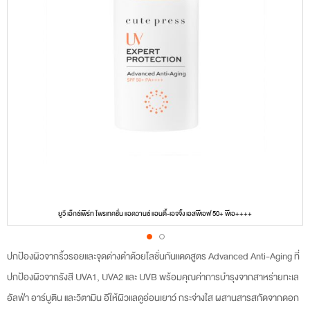
ยูวี เอ็กซ์เพิร์ท โพรเทคชั่น แอดวานซ์ แอนตี้-เอจจิ้ง เอสพีเอฟ 50+ พีเอ++++
Skip
ปกป้องผิวจากริ้วรอยและจุดด่างดำด้วยโลชั่นกันแดดสูตร Advanced Anti-Aging ที่
to
ปกป้องผิวจากรังสี UVA1, UVA2 และ UVB พร้อมคุณค่าการบำรุงจากสาหร่ายทะเล
the
อัลฟ่า อาร์บูติน และวิตามิน อีให้ผิวแลดูอ่อนเยาว์ กระจ่างใส ผสานสารสกัดจากดอก