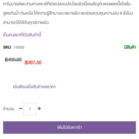
beginning
คาโมมายล์และว่านหางจระเข้ที่ช่วยปลอบประโลมผิวเมื่อเผชิญกับแสงแดดเนื้อโลชั่น
of
สูตรกันน้ำ กันเหงื่อ ให้ความรู้สึกบางเบาสบายผิว และช่วยควบคุมความมัน 8 ชั่วโมง
the
สามารถใช้ได้กับทุกสภาพผิว
images
เป็นคนแรกที่รีวิวสินค้านี้
gallery
SKU
74909
มีสินค้า
฿490.00
฿367.50
แจ้งเตือนเมื่อสินค้าลดราคา
จำนวน
เพิ่มไปยังตะกร้า