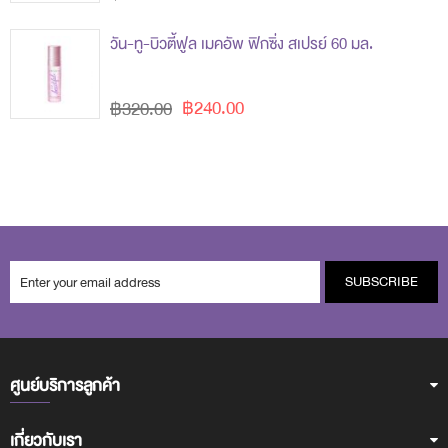
วัน-ทู-บิวตี้ฟูล เมคอัพ ฟิกซิ่ง สเปรย์ 60 มล.
฿240.00
฿320.00
SUBSCRIBE
ศูนย์บริการลูกค้า
เกี่ยวกับเรา