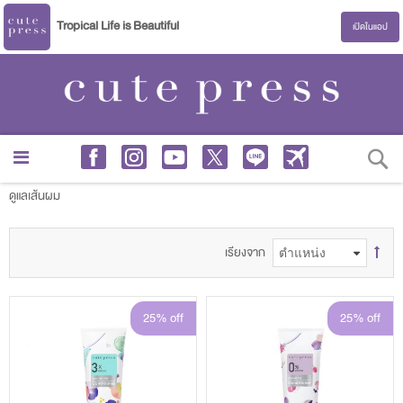
Tropical Life is Beautiful
เปิดในแอป
S
ดูแลเส้นผม
เรียงจาก
25% off
25% off