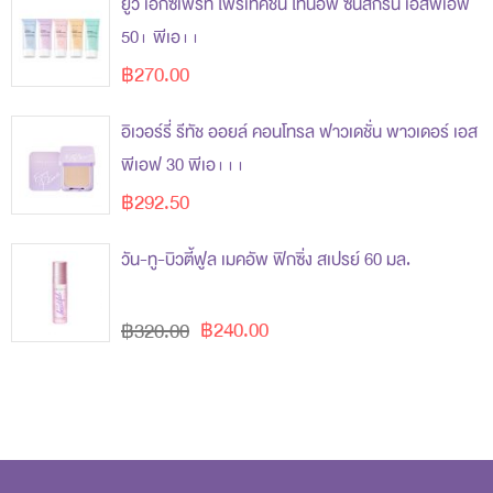
ยูวี เอ็กซ์เพิร์ท โพรเทคชั่น โทนอัพ ซันสกรีน เอสพีเอฟ
50+ พีเอ++
฿270.00
อิเวอร์รี่ รีทัช ออยล์ คอนโทรล ฟาวเดชั่น พาวเดอร์ เอส
พีเอฟ 30 พีเอ+++
฿292.50
วัน-ทู-บิวตี้ฟูล เมคอัพ ฟิกซิ่ง สเปรย์ 60 มล.
฿240.00
฿320.00