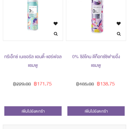
ทรีเอ็กซ์ เนเชอรัล แอนตี้-แฮร์ฟอล
0% ซิลิโคน ดีท็อกซ์ซิฟายอิ้ง
แชมพู
แชมพู
฿171.75
฿138.75
฿229.00
฿185.00
เพิ่มไปยังตะกร้า
เพิ่มไปยังตะกร้า