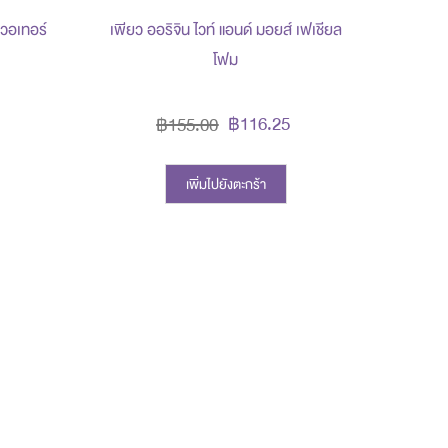
ง วอเทอร์
เพียว ออริจิน ไวท์ แอนด์ มอยส์ เฟเชียล
โฟม
฿116.25
฿155.00
เพิ่มไปยังตะกร้า