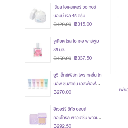
เรียล ไฮเดรเตอร์ วอเทอร์
บอมบ์ เจล 45 กรัม
฿315.00
฿420.00
จูเลียต โรส โอ เดอ พาร์ฟูม
35 มล.
฿337.50
฿450.00
ยูวี เอ็กซ์เพิร์ท โพรเทคชั่น โท
นอัพ ซันสกรีน เอสพีเอฟ
เพียว
฿270.00
50+ พีเอ++
อิเวอร์รี่ รีทัช ออยล์
คอนโทรล ฟาวเดชั่น พาวเด
฿292.50
อร์ เอสพีเอฟ 30 พีเอ+++