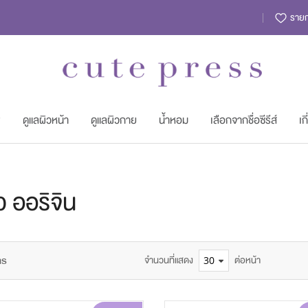
รายกา
พ
ดูแลผิวหน้า
ดูแลผิวกาย
น้ำหอม
เลือกจากชื่อซีรีส์
เก
ว ออริจิน
ms
จำนวนที่แสดง
ต่อหน้า