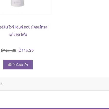
อริจิน ไวท์ แอนด์ ออยล์ คอนโทรล
เฟเชียล โฟม
฿116.25
฿155.00
เพิ่มไปยังตะกร้า
ms