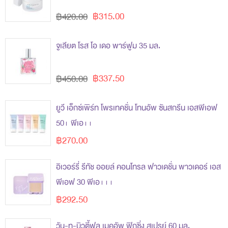
฿315.00
฿420.00
จูเลียต โรส โอ เดอ พาร์ฟูม 35 มล.
฿337.50
฿450.00
ยูวี เอ็กซ์เพิร์ท โพรเทคชั่น โทนอัพ ซันสกรีน เอสพีเอฟ
50+ พีเอ++
฿270.00
อิเวอร์รี่ รีทัช ออยล์ คอนโทรล ฟาวเดชั่น พาวเดอร์ เอส
พีเอฟ 30 พีเอ+++
฿292.50
วัน-ทู-บิวตี้ฟูล เมคอัพ ฟิกซิ่ง สเปรย์ 60 มล.