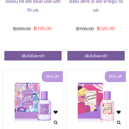
โอเชียน คิส แฮร์ แอนด์ บอดี้ มิสท์
ไรซ์ซิ่ง สตาร์ โอ เดอ พาร์ฟูม 50
95 มล.
มล.
฿195.00
฿525.00
฿260.00
฿700.00
เพิ่มไปยังตะกร้า
เพิ่มไปยังตะกร้า
25% off
25% off