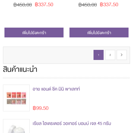
฿337.50
฿337.50
฿450.00
฿450.00
เพิ่มไปยังตะกร้า
เพิ่มไปยังตะกร้า
Page
You're currently reading page
Page
Page
ดำเนินการต่
1
2
สินค้าแนะนำ
อาย แอนด์ ชีค มินิ พาเลทท์
฿99.50
เรียล ไฮเดรเตอร์ วอเทอร์ บอมบ์ เจล 45 กรัม