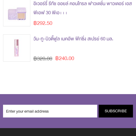
อิเวอร์รี่ รีทัช ออยล์ คอนโทรล ฟาวเดชั่น พาวเดอร์ เอส
พีเอฟ 30 พีเอ+++
฿292.50
วัน-ทู-บิวตี้ฟูล เมคอัพ ฟิกซิ่ง สเปรย์ 60 มล.
฿240.00
฿320.00
SUBSCRIBE