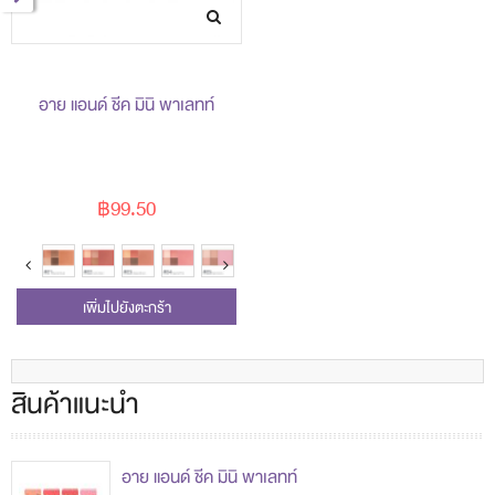
อาย แอนด์ ชีค มินิ พาเลทท์
฿99.50
เพิ่มไปยังตะกร้า
สินค้าแนะนำ
อาย แอนด์ ชีค มินิ พาเลทท์