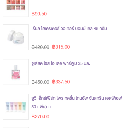
฿99.50
เรียล ไฮเดรเตอร์ วอเทอร์ บอมบ์ เจล 45 กรัม
฿315.00
฿420.00
จูเลียต โรส โอ เดอ พาร์ฟูม 35 มล.
฿337.50
฿450.00
ยูวี เอ็กซ์เพิร์ท โพรเทคชั่น โทนอัพ ซันสกรีน เอสพีเอฟ
50+ พีเอ++
฿270.00