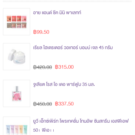
อาย แอนด์ ชีค มินิ พาเลทท์
฿99.50
เรียล ไฮเดรเตอร์ วอเทอร์ บอมบ์ เจล 45 กรัม
฿315.00
฿420.00
จูเลียต โรส โอ เดอ พาร์ฟูม 35 มล.
฿337.50
฿450.00
ยูวี เอ็กซ์เพิร์ท โพรเทคชั่น โทนอัพ ซันสกรีน เอสพีเอฟ
50+ พีเอ++