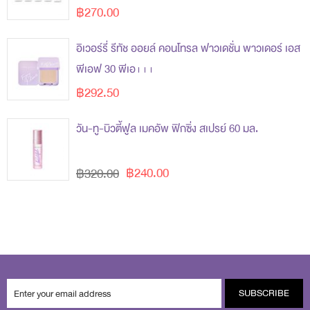
฿270.00
อิเวอร์รี่ รีทัช ออยล์ คอนโทรล ฟาวเดชั่น พาวเดอร์ เอส
พีเอฟ 30 พีเอ+++
฿292.50
วัน-ทู-บิวตี้ฟูล เมคอัพ ฟิกซิ่ง สเปรย์ 60 มล.
฿240.00
฿320.00
SUBSCRIBE