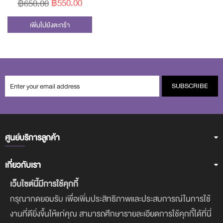
พิเศษ 550 บาท (สุทธิ) ปกติ
฿550.00
฿650.00
650 บาท (รับฟรี! ของแถม 3
เพิ่มไปยังตะกร้า
ชิ้น มูลค่า 489 บาท)
SUBSCRIBE
ศูนย์บริการลูกค้า
เกี่ยวกับเรา
เว็บไซต์นี้มีการใช้คุกกี้
ฝ่ายบริการลูกค้า
กรุณากดยอมรับ เพื่อเพิ่มประสิทธิภาพและประสบการณ์ในการใช้
งานที่ดียิ่งขึ้นให้แก่คุณ สามารถศึกษารายละเอียดการใช้คุกกี้ได้ที่นี่
ดาวน์โหลดแอพฯ