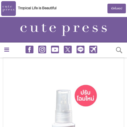
Tropical Life is Beautiful
เปิดในแอป
S
Skip
to
the
end
of
the
images
gallery