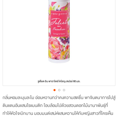
จูเลียต อิน พาราไดซ์ โคโลญ สเปรย์ 60 มล.
กลิ่นหอมละมุนละไม อ่อนหวานทว่าคงความสดชื่น พาจินตนาการไปสู่
Skip
ดินแดนอันแสนโรแมนติก โอบล้อมไปด้วยสวนดอกไม้นานาพันธุ์ที่
to
ทำให้หัวใจเบิกบาน มอบมนต์เสน่ห์แสนหวานให้กับหญิงสาวที่ใครเห็น
the