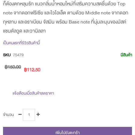
ก็ต้องตกหลุมรัก แนวกลิ่นน้ำหอมใหม่ที่เสริมความสดชื่นด้วย Top
beginning
note จากดอกฟรีเซีย และไวโอเล็ต ตามด้วย Middle note จากดอก
of
กุหลาบ และอราเบียน จัสมิน พร้อม Base note ที่นุ่มละมุนของมัสค์
the
แซนดัลวูด และวานิลลา
images
gallery
เป็นคนแรกที่รีวิวสินค้านี้
SKU
75479
มีสินค้า
฿150.00
฿112.50
แจ้งเตือนเมื่อสินค้าลดราคา
จำนวน
เพิ่มไปยังตะกร้า