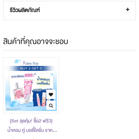
รีวิวผลิตภัณฑ์
สินค้าที่คุณอาจจะชอบ
[Set สุดคุ้ม! ซื้อ2 ฟรี3]
น้ำหอม คู่ บอดี้โลชั่น ราคา