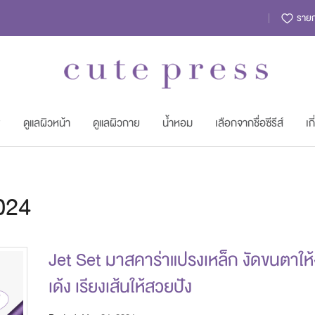
รายกา
พ
ดูแลผิวหน้า
ดูแลผิวกาย
น้ำหอม
เลือกจากชื่อซีรีส์
เก
024
Jet Set มาสคาร่าแปรงเหล็ก งัดขนตาให
เด้ง เรียงเส้นให้สวยปัง