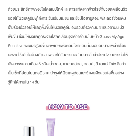
ด้วยประสิทธิภาพของไซโคลเปปไทด์ และสารสกัดจากข้าวไรย์ที่ช่วยลดเลือนริ้ว
รอยให้ผิวแลดูอิ่มฟู ตึงกระชับเรียบเนียน และยังมีไฮยารูลอน ฟิลเลอร์ช่วยเติม
เต็มร่องริ้วรอยให้แลดูตื้นขึ้นให้ผิวแลดูอิ่มเอิบรวมถึงวิตามิน ซี และวิตามิน บี3
เข้มข้น ช่วยให้ผิวแลดูกระจ่างใสลดเลือนจุดด่างดำบนใบหน้า Guess My Age
Sensitive พัฒนาสูตรขึ้นมาพิเศษเพื่อตอบโจทย์คนที่มีผิวบอบบางแพ้ง่ายโดย
เฉพาะ ใช้แล้วไม่ต้องกังวล เพราะได้รับการทดสอบมาแล้วว่าปราศจากสารก่อให้
เกิดการระคายเคือง 5 ชนิด น้ำหอม, แอลกอฮอล์, ออยล์, สี และแร่ Talc ถือว่า
เป็นเซ็ตที่อ่อนโยนต่อผิว และบำรุงให้ผิวแลดูอ่อนเยาว์ เผยผิวสวยใสขึ้นอย่าง
รู้สึกได้ภายใน 14 วัน