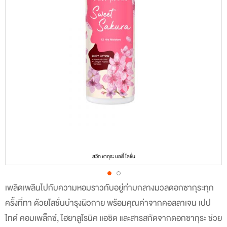
สวีท ซากุระ บอดี้ โลชั่น
เพลิดเพลินไปกับความหอมราวกับอยู่ท่ามกลางมวลดอกซากุระทุก
Skip
ครั้งที่ทา ด้วยโลชั่นบำรุงผิวกาย พร้อมคุณค่าจากคอลลาเจน เปป
to
ไทด์ คอมเพล็กซ์, ไฮยาลูโรนิค แอซิด และสารสกัดจากดอกซากุระ ช่วย
the