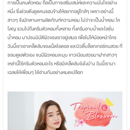
การเป็นคนตัวหอม ถือเป็นการเสริมเสน่ห์และความมั่นใจอย่าง
หนึ่ง ซึ่งช่วยดึงดูดคนรอบข้างให้อยากอยู่ใกล้ๆ เพราะอย่างนี้
สาวๆ จึงมักตามหาผลิตภัณฑ์ความหอม ไม่ว่าจะเป็นน้ำหอม โค
โลญ รวมไปถึงครีมตัวหอมทั้งหลาย ทั้งครีมอาบน้ำและโลชั่น
น้ำหอม มาปรนนิบัติผิวของเราอยู่เสมอ เพื่อไม่ให้น้อยหน้าใคร
วันนี้เราเอาเคล็ดลับของเน็ตไอดอล และบิวตี้บล็อกเกอร์คนสวย ที่
ชอบดูแลตัวเอง จนมีผิวหอมละมุน ขาวเนียนสวยมาฝากสาวๆ
เหล่านี้ใช้ครีมตัวหอมอะไร หรือมีเคล็ดลับยังไงบ้าง วันนี้เรามา
เฉลยให้เพื่อนๆ ได้อ่านกันอย่างหมดเปลือก