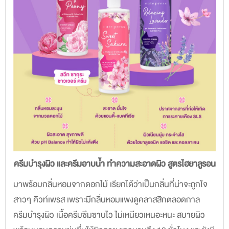
ครีมบำรุงผิว และครีมอาบน้ำ ทำความสะอาดผิว สูตรไฮยาลูรอน
มาพร้อมกลิ่นหอมจากดอกไม้ เรียกได้ว่าเป็นกลิ่นที่น่าจะถูกใจ
สาวๆ คิวท์เพรส เพราะมีกลิ่นหอมแพงดูคลาสสิกตลอดกาล
ครีมบำรุงผิว เนื้อครีมซึมซาบไว ไม่เหนียวเหนอะหนะ สบายผิว