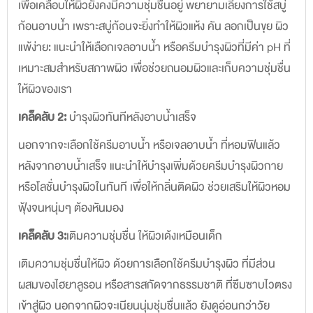
เพื่อเคลือบให้ผิวยังคงมีความชุ่มชื่นอยู่ พยายามเลี่ยงการใช้สบู่
ก้อนอาบน้ำ เพราะสบู่ก้อนจะยิ่งทำให้ผิวแห้ง คัน ลอกเป็นขุย ผิว
แพ้ง่าย: แนะนำให้เลือกเจลอาบน้ำ หรือครีมบำรุงผิวที่มีค่า pH ที่
เหมาะสมสำหรับสภาพผิว เพื่อช่วยถนอมผิวและเก็บความชุ่มชื่น
ให้ผิวของเรา
เคล็ดลับ 2:
บำรุงผิวทันทีหลังอาบน้ำเสร็จ
นอกจากจะเลือกใช้ครีมอาบน้ำ หรือเจลอาบน้ำ ที่หอมฟินแล้ว
หลังจากอาบน้ำเสร็จ แนะนำให้บำรุงเพิ่มด้วยครีมบำรุงผิวกาย
หรือโลชั่นบำรุงผิวในทันที เพื่อให้กลิ่นติดผิว ช่วยเสริมให้ผิวหอม
ฟุ้งจนหนุ่มๆ ต้องหันมอง
เคล็ดลับ 3:
เติมความชุ่มชื่น ให้ผิวเด้งเหมือนเด็ก
เติมความชุ่มชื่นให้ผิว ด้วยการเลือกใช้ครีมบำรุงผิว ที่มีส่วน
ผสมของไฮยาลูรอน หรือสารสกัดจากธรรมชาติ ที่ซึมซาบไวตรง
เข้าสู่ผิว นอกจากผิวจะเนียนนุ่มชุ่มชื่นแล้ว ยังดูอ่อนกว่าวัย