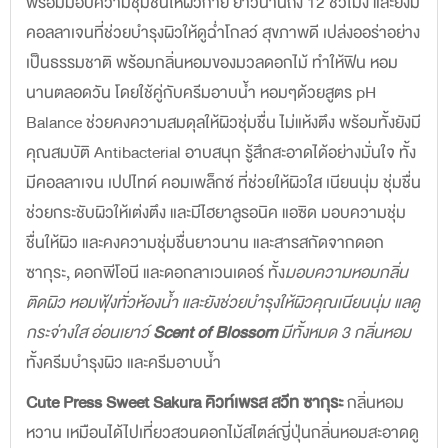
พร้อมมอบความชุ่มชื่นให้ผิวกาย ยาวนานถึง 12 ชั่วโมง และยังมี
คอลลาเจนที่ช่วยบำรุงผิวให้ดูฉ่ำโกลว์ สุขภาพดี เปล่งออร่าอย่าง
เป็นธรรมชาติ พร้อมกลิ่นหอมของมวลดอกไม้ ทำให้ฟิน หอม
นานตลอดวัน โดยใช้คู่กับครีมอาบน้ำ หอมๆด้วยสูตร pH
Balance ช่วยคงความสมดุลให้ผิวชุ่มชื่น ไม่แห้งตึง พร้อมทั้งยังมี
คุณสมบัติ Antibacterial อาบสนุก รู้สึกสะอาดได้อย่างมั่นใจ ทั้ง
มีคอลลาเจน เปปไทด์ คอมเพล็กซ์ ที่ช่วยให้ผิวใส เนียนนุ่ม ชุ่มชื่น
ช่วยกระชับผิวให้เต่งตึง และมีไฮยาลูรอนิค แอซิด มอบความชุ่ม
ชื่นให้ผิว และคงความชุ่มชื่นยาวนาน และสารสกัดจากดอก
ซากุระ, ดอกพีโอนี และดอกลาเวนเดอร์ ทั้ง
มอบความหอมกลิ่น
ติดผิว หอมฟุ้งทั่วห้องน้ำ และยังช่วยบำรุงให้ผิวคุณเนียนนุ่ม แลดู
กระจ่างใส อ่อนเยาว์
Scent of Blossom
มีทั้งหมด 3 กลิ่นหอม
ทั้งครีมบำรุงผิว และครีมอาบน้ำ
Cute Press Sweet Sakura คิวท์เพรส สวีท ซากุระ
กลิ่นหอม
หวาน เหมือนได้ไปเที่ยวสวนดอกไม้สไตล์ญี่ปุ่นกลิ่นหอมสะอาดดู