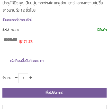
บำรุงให้ผิวคุณเนียนนุ่ม กระจ่างใส แลดูอ่อนเยาว์ และคงความชุ่มชื่น
beginning
ยาวนานถึง 12 ชั่วโมง
of
the
เป็นคนแรกที่รีวิวสินค้านี้
images
SKU
75329
มีสินค้า
gallery
฿229.00
฿171.75
แจ้งเตือนเมื่อสินค้าลดราคา
จำนวน
เพิ่มไปยังตะกร้า