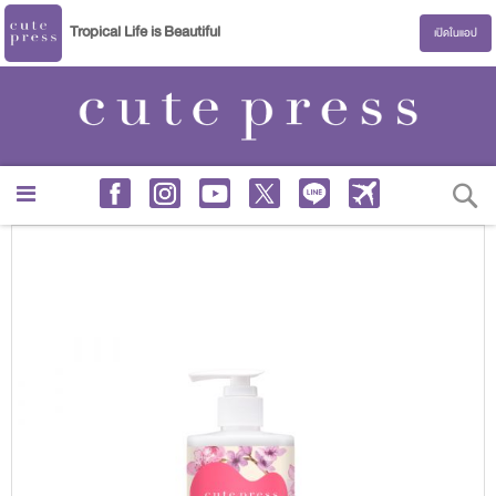
Tropical Life is Beautiful
เปิดในแอป
S
Skip
to
the
end
of
the
images
gallery