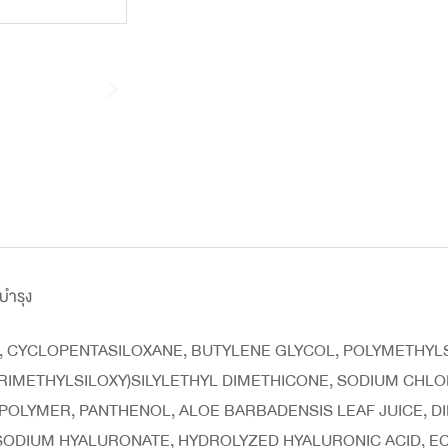
มบำรุง
E, CYCLOPENTASILOXANE, BUTYLENE GLYCOL, POLYMETHYL
(TRIMETHYLSILOXY)SILYLETHYL DIMETHICONE, SODIUM CHL
POLYMER, PANTHENOL, ALOE BARBADENSIS LEAF JUICE, 
SODIUM HYALURONATE, HYDROLYZED HYALURONIC ACID, E