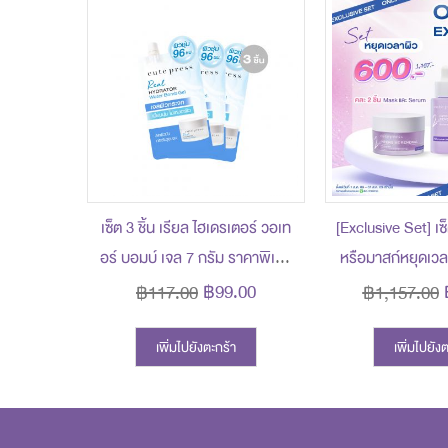
เซ็ต 3 ชิ้น เรียล ไฮเดรเตอร์ วอเท
[Exclusive Set] เซ็
อร์ บอมบ์ เจล 7 กรัม ราคาพิเศษ
หรือมาสก์หยุดเวล
99 บาท (สุทธิ) ปกติ 117 บาท
กระจก 7 กรัม รา
฿99.00
฿117.00
฿1,157.00
บาท (สุทธิ) ปกต
เพิ่มไปยังตะกร้า
เพิ่มไปยัง