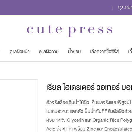
รายกา
พ
ดูแลผิวหน้า
ดูแลผิวกาย
น้ำหอม
เลือกจากชื่อซีรีส์
เก
Skip
เรียล ไฮเดรเตอร์ วอเทอร์ บอ
to
the
ตัวจริงเรื่องเติมน้ำให้ผิว เห็นผลจริงแบบพิสูจน์
beginning
ไม่เหนอะหนะ แตกตัวเป็นน้ำทันทีที่สัมผัสผิว
of
ด้วย 14% Glycerin และ Organic Rice Polyglu
the
Acid ถึง 4 เท่า พร้อม Zinc และ Encapsulated