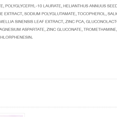
TE, POLYGLYCERYL-10 LAURATE, HELIANTHUS ANNUUS SEE
 EXTRACT, SODIUM POLYGLUTAMATE, TOCOPHEROL, SALICY
MELLIA SINENSIS LEAF EXTRACT, ZINC PCA, GLUCONOLAC
MAGNESIUM ASPARTATE, ZINC GLUCONATE, TROMETHAMINE
CHLORPHENESIN.
prev
next