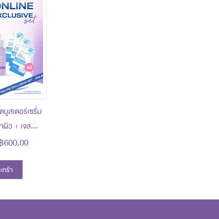
ตบูสเตอร์เซรั่ม
าผิว + เจลผิว
คาพิเศษ 600
฿600.00
ิ 1,157 บาท
ตะกร้า