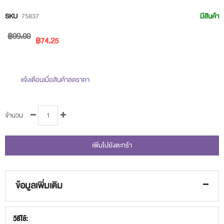
beginning
SKU
75837
มีสินค้า
of
฿99.00
the
฿74.25
images
gallery
แจ้งเตือนเมื่อสินค้าลดราคา
จำนวน
เพิ่มไปยังตะกร้า
ข้อมูลเพิ่มเติม
ข้อมูล