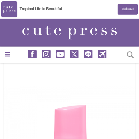
Tropical Life is Beautiful
เปิดในแอป
S
Skip
to
the
end
of
the
images
gallery