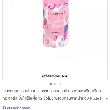
นู้ด พิ้งค์ ดีโอโดแร้นท์ 60 มล.
โรลออนสูตรอ่อนโยนปราศจากแอลกอฮอล์ มอบวงแขนเรียบเนียน
Skip
กระจ่างใส มั่นใจไร้เหงื่อ 12 ชั่วโมง พร้อมกลิ่นจากน้ำหอม Nude Pink
to
the
เป็นคนแรกที่รีวิวสินค้านี้