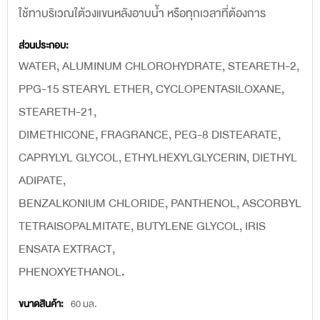
ใช้ทาบริเวณใต้วงแขนหลังอาบน้ำ หรือทุกเวลาที่ต้องการ
เพิ่ม
เติม
WATER, ALUMINUM CHLOROHYDRATE, STEARETH-2,
PPG-15 STEARYL ETHER, CYCLOPENTASILOXANE,
STEARETH-21,
DIMETHICONE, FRAGRANCE, PEG-8 DISTEARATE,
CAPRYLYL GLYCOL, ETHYLHEXYLGLYCERIN, DIETHYL
ADIPATE,
BENZALKONIUM CHLORIDE, PANTHENOL, ASCORBYL
TETRAISOPALMITATE, BUTYLENE GLYCOL, IRIS
ENSATA EXTRACT,
PHENOXYETHANOL.
60 มล.