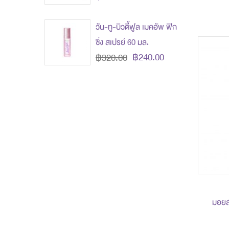
วัน-ทู-บิวตี้ฟูล เมคอัพ ฟิก
ซิ่ง สเปรย์ 60 มล.
฿240.00
฿320.00
มอยส์