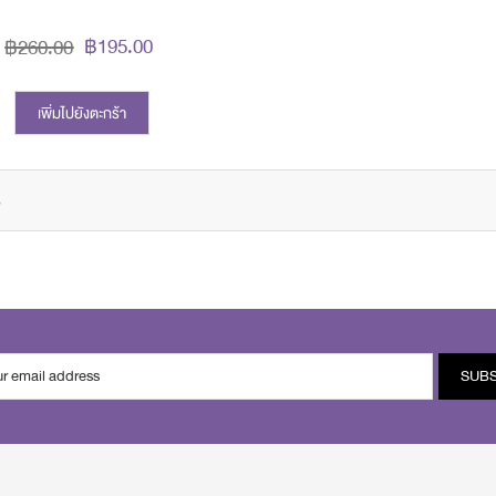
฿195.00
฿260.00
เพิ่มไปยังตะกร้า
s
SUB