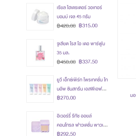
เรียล ไฮเดรเตอร์ วอเทอร์
บอมบ์ เจล 45 กรัม
฿315.00
฿420.00
จูเลียต โรส โอ เดอ พาร์ฟูม
35 มล.
฿337.50
฿450.00
ยูวี เอ็กซ์เพิร์ท โพรเทคชั่น โท
นอัพ ซันสกรีน เอสพีเอฟ
มอย
฿270.00
50+ พีเอ++
อิเวอร์รี่ รีทัช ออยล์
คอนโทรล ฟาวเดชั่น พาวเด
฿292.50
อร์ เอสพีเอฟ 30 พีเอ+++