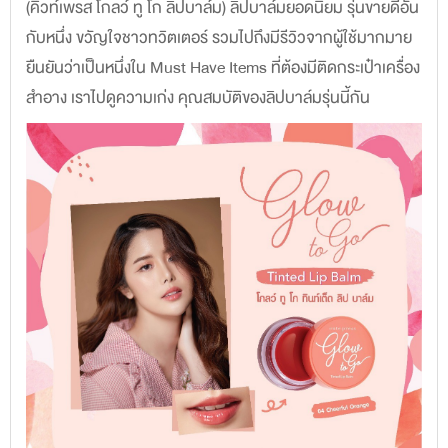
(คิวท์เพรส โกลว์ ทู โก ลิปบาล์ม) ลิปบาล์มยอดนิยม รุ่นขายดีอัน
กับหนึ่ง ขวัญใจชาวทวิตเตอร์ รวมไปถึงมีรีวิวจากผู้ใช้มากมาย
ยืนยันว่าเป็นหนึ่งใน Must Have Items ที่ต้องมีติดกระเป๋าเครื่อง
สำอาง เราไปดูความเก่ง คุณสมบัติของลิปบาล์มรุ่นนี้กัน