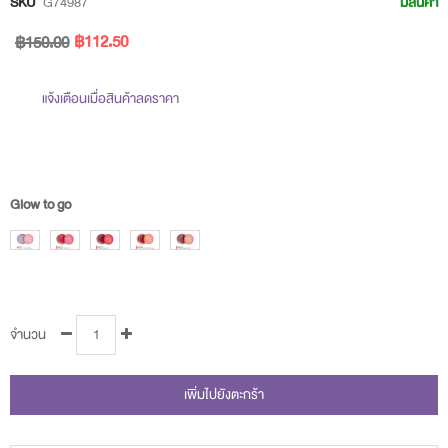
SKU
G74987
มีสินค้า
of
฿112.50
฿150.00
the
images
แจ้งเตือนเมื่อสินค้าลดราคา
gallery
Glow to go
จำนวน
เพิ่มไปยังตะกร้า