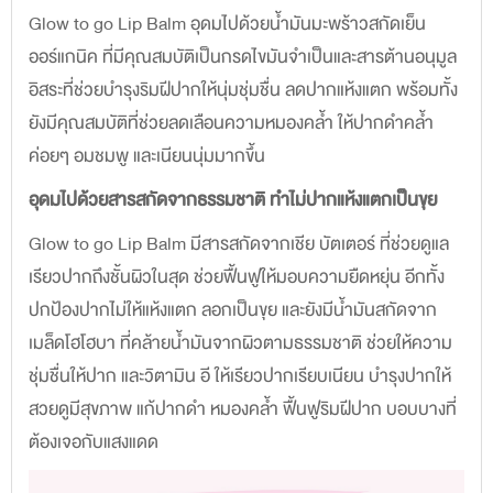
Glow to go Lip Balm อุดมไปด้วยน้ำมันมะพร้าวสกัดเย็น
ออร์แกนิค ที่มีคุณสมบัติเป็นกรดไขมันจำเป็นและสารต้านอนุมูล
อิสระที่ช่วยบำรุงริมฝีปากให้นุ่มชุ่มชื่น ลดปากแห้งแตก พร้อมทั้ง
ยังมีคุณสมบัติที่ช่วยลดเลือนความหมองคล้ำ ให้ปากดำคล้ำ
ค่อยๆ อมชมพู และเนียนนุ่มมากขึ้น
อุดมไปด้วยสารสกัดจากธรรมชาติ ทำไม่ปากแห้งแตกเป็นขุย
Glow to go Lip Balm มีสารสกัดจากเชีย บัตเตอร์ ที่ช่วยดูแล
เรียวปากถึงชั้นผิวในสุด ช่วยฟื้นฟูให้มอบความยืดหยุ่น อีกทั้ง
ปกป้องปากไม่ให้แห้งแตก ลอกเป็นขุย และยังมีน้ำมันสกัดจาก
เมล็ดโฮโฮบา ที่คล้ายน้ำมันจากผิวตามธรรมชาติ ช่วยให้ความ
ชุ่มชื่นให้ปาก และวิตามิน อี ให้เรียวปากเรียบเนียน บำรุงปากให้
สวยดูมีสุขภาพ แก้ปากดำ หมองคล้ำ ฟื้นฟูริมฝีปาก บอบบางที่
ต้องเจอกับแสงแดด