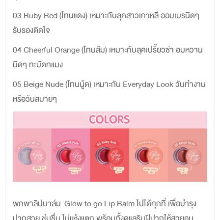
03 Ruby Red (โทนแดง) เหมาะกับลุคสาวเกาหลี ออมเบรนิดๆ
รับรองติดใจ
04 Cheerful Orange (โทนส้ม) เหมาะกับลุคเปรี้ยวซ่า อมหวาน
นิดๆ ทะมัดทแมง
05 Beige Nude (โทนนู้ด) เหมาะกับ Everyday Look วันทำงาน
หรือวันสบายๆ
พกพาลิปบาล์ม Glow to go Lip Balm ไปได้ทุกที่ เพื่อบำรุง
ปากสวย ชุ่มชื่น ไม่แห้งแตก พร้อมทั้งดูแลริมฝีปากให้สวยอม