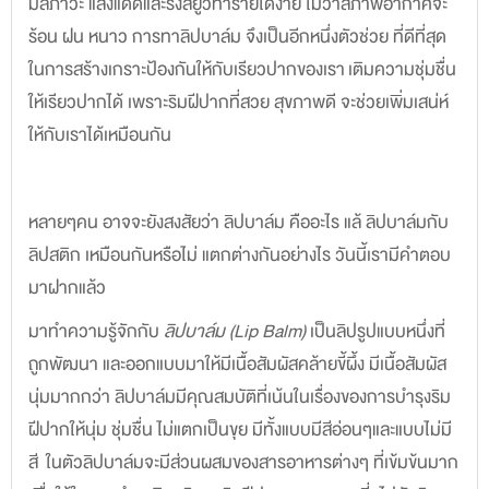
มลภาวะ แสงแดดและรังสียูวีทำร้ายได้ง่าย ไม่ว่าสภาพอากาศจะ
ร้อน ฝน หนาว การทาลิปบาล์ม จึงเป็นอีกหนึ่งตัวช่วย ที่ดีที่สุด
ในการสร้างเกราะป้องกันให้กับเรียวปากของเรา เติมความชุ่มชื่น
ให้เรียวปากได้ เพราะริมฝีปากที่สวย สุขภาพดี จะช่วยเพิ่มเสน่ห์
ให้กับเราได้เหมือนกัน
หลายๆคน อาจจะยังสงสัยว่า ลิปบาล์ม คืออะไร แล้ ลิปบาล์มกับ
ลิปสติก เหมือนกันหรือไม่ แตกต่างกันอย่างไร วันนี้เรามีคำตอบ
มาฝากแล้ว
มาทำความรู้จักกับ
ลิปบาล์ม (Lip Balm)
เป็นลิปรูปแบบหนึ่งที่
ถูกพัฒนา และออกแบบมาให้มีเนื้อสัมผัสคล้ายขี้ผึ้ง มีเนื้อสัมผัส
นุ่มมากกว่า ลิปบาล์มมีคุณสมบัติที่เน้นในเรื่องของการบำรุงริม
ฝีปากให้นุ่ม ชุ่มชื่น ไม่แตกเป็นขุย มีทั้งแบบมีสีอ่อนๆและแบบไม่มี
สี ในตัวลิปบาล์มจะมีส่วนผสมของสารอาหารต่างๆ ที่เข้มข้นมาก