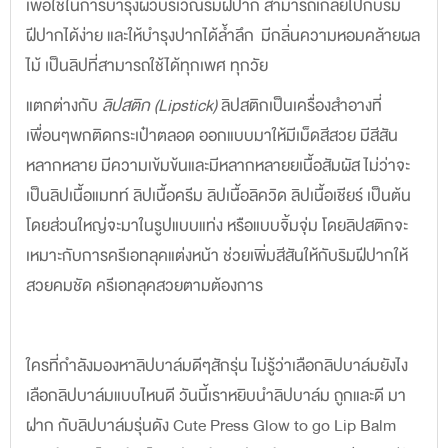
เพื่อใช้ในการบำรุงผิวบริเวณริมฝีปาก สามารถเกลี่ยไปกับริม
ฝีปากได้ง่าย และให้บำรุงปากได้ล้ำลึก
มีกลิ่นความหอมคล้ายผล
ไม้
เป็นลิปที่สามารถใช้ได้ทุกเพศ ทุกวัย
แตกต่างกับ
ลิปสติก (Lipstick)
ลิปสติกเป็นเครื่องสำอางที่
เพื่อนๆพกติดกระเป๋าตลอด ออกแบบมาให้มีเม็ดสีสวย มีสีสัน
หลากหลาย มีความเข้มข้นและมีหลากหลายยเนื้อสัมผัส ไม่ว่าจะ
เป็นลิปเนื้อแมทท์ ลิปเนื้อครีม ลิปเนื้อลิควิด ลิปเนื้อเชียร์ เป็นต้น
โดยส่วนใหญ่จะมาในรูปแบบแท่ง หรือแบบจิ้มจุ่ม โดยลิปสติกจะ
เหมาะกับการครีเอทลุคแต่งหน้า ช่วยเพิ่มสีสันให้กับริมฝีปากให้
สวยคมชัด ครีเอทลุคสวยตามต้องการ
ใครที่กำลังมองหาลิปบาล์มดีๆสักรุ่น ไม่รู้ว่าเลือกลิปบาล์มยังไง
เลือกลิปบาล์มแบบไหนดี วันนี้เราหยิบนำลิปบาล์ม ถูกและดี มา
ฝาก กับลิปบาล์มรุ่นดัง Cute Press Glow to go Lip Balm