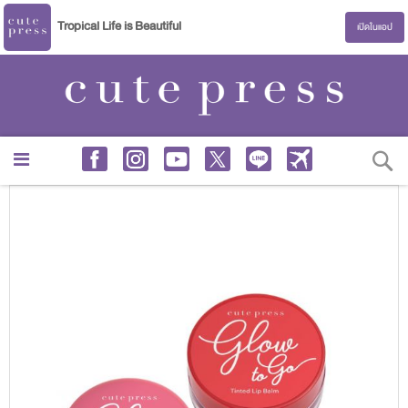
Tropical Life is Beautiful
เปิดในแอป
S
Skip
to
the
end
of
the
images
gallery