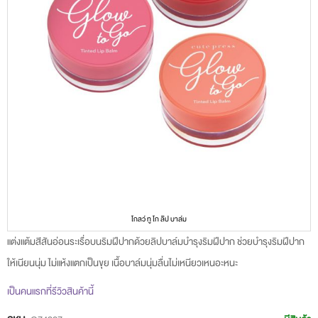
โกลว์ ทู โก ลิป บาล์ม
Skip
แต่งแต้มสีสันอ่อนระเรื่อบนริมฝีปากด้วยลิปบาล์มบำรุงริมฝีปาก ช่วยบำรุงริมฝีปาก
to
ให้เนียนนุ่ม ไม่แห้งแตกเป็นขุย เนื้อบาล์มนุ่มลื่นไม่เหนียวเหนอะหนะ
the
เป็นคนแรกที่รีวิวสินค้านี้
beginning