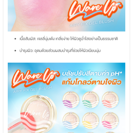
เนื้อสัมผัส: เจลลี่นุ่มเด้ง เกลี่ยง่าย ให้ผิวดูฉ่ำใสอย่างเป็นธรรมชาติ
บำรุงผิว: อุดมด้วยส่วนผสมบำรุงที่ช่วยให้ผิวเนียนนุ่ม