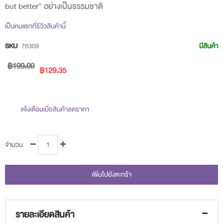
but better” อย่างเป็นธรรมชาติ
beginning
of
เป็นคนแรกที่รีวิวสินค้านี้
the
SKU
76309
มีสินค้า
images
฿199.00
gallery
฿129.35
แจ้งเตือนเมื่อสินค้าลดราคา
จำนวน
เพิ่มไปยังตะกร้า
รายละเอียดสินค้า