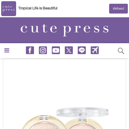
Tropical Life is Beautiful
เปิดในแอป
S
Skip
to
the
end
of
the
images
gallery