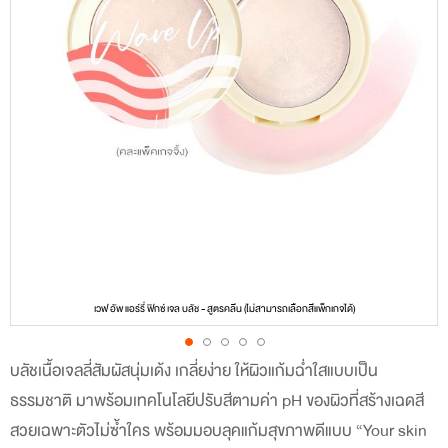
เวฟ อัพ แอร์รี่ ฟิกซ์ เจล บลัช - สูตรคลีน (ไม่สามารถเลือกสีแพ็กเกจได้)
บลัชเนื้อเจลลี่สัมผัสนุ่มเด้ง เกลี่ยง่าย ให้ผิวแก้มฉ่ำใสแบบเป็น
Skip
ธรรมชาติ มาพร้อมเทคโนโลยีปรับสีตามค่า pH ของผิวที่สร้างเฉดสี
to
สวยเฉพาะตัวไม่ซ้ำใคร พร้อมมอบลุคแก้มสุขภาพดีแบบ “Your skin
the