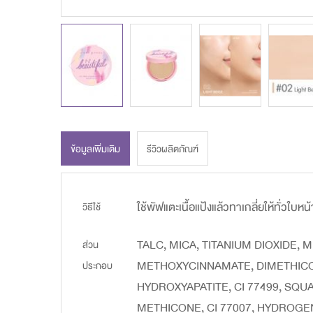
ข้อมูลเพิ่มเติม
รีวิวผลิตภัณฑ์
ข้อมูล
ใช้พัฟแตะเนื้อแป้งแล้วทาเกลี่ยให้ทั่วใบห
วิธีใช้
เพิ่ม
TALC, MICA, TITANIUM DIOXIDE, 
ส่วน
เติม
METHOXYCINNAMATE, DIMETHICON
ประกอบ
HYDROXYAPATITE, CI 77499, SQ
METHICONE, CI 77007, HYDROG