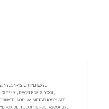
492, NYLON-12,ETHYLHEXYL
CI 77491, DECYLENE GLYCOL,
UCCINATE, SODIUM METAPHOSPHATE,
 HYDROXIDE, TOCOPHEROL, ASCORBYL