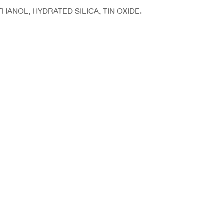
ANOL, HYDRATED SILICA, TIN OXIDE.
prev
next