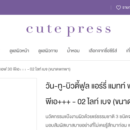
รายกา
พ
ดูแลผิวหน้า
ดูแลผิวกาย
น้ำหอม
เลือกจากชื่อซีรีส์
เก
เอสพีเอฟ 30 พีเอ+++ - 02 ไลท์ เบจ (ขนาดพกพา)
Skip
วัน-ทู-บิวตี้ฟูล แอร์รี่ แมท
to
พีเอ+++ - 02 ไลท์ เบจ (ข
the
beginning
นวัตกรรมแป้งงานผิวด้วยแร่ธรรมชาติ 3 ชนิดจาก
of
มอบสัมผัสเบาสบายอย่างที่ไม่เคยรู้สึกมาก่อน พ
the