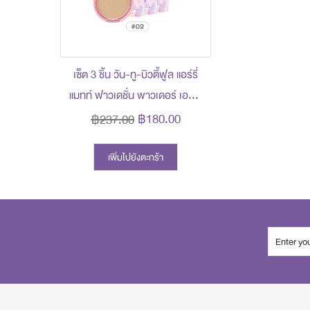
เซ็ต 3 ชิ้น วัน-ทู-บิวตี้ฟูล แอร์รี่
แมทท์ ฟาวเดชั่น พาวเดอร์ เอสพี
เอฟ 30 พีเอ+++ - 02 ไลท์ เบจ
฿180.00
฿237.00
ผิวขาวอมชมพู ราคาพิเศษ 180
บาท (สุทธิ) จากปกติ 237 บาท
เพิ่มไปยังตะกร้า