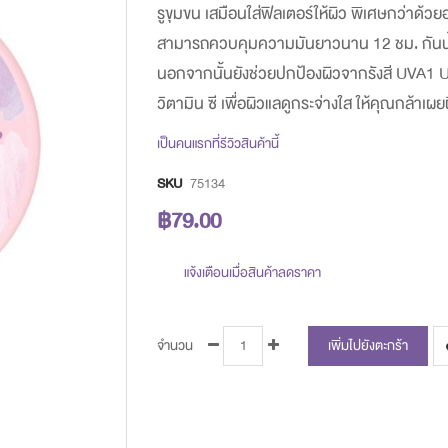
รูขุมขน เสมือนใส่ฟิลเตอร์ให้ผิว พิเศษกว่าด้
images
สามารถควบคุมความมันยาวนาน 12 ชม. กันน้ำ ก
gallery
นอกจากนั้นยังช่วยปกป้องผิวจากรังสี UVA1
วิตามิน ซี เพื่อผิวแลดูกระจ่างใส ให้คุณกล้าเ
เป็นคนแรกที่รีวิวสินค้านี้
SKU
75134
฿79.00
แจ้งเตือนเมื่อสินค้าลดราคา
จำนวน
เพิ่มไปยังตะกร้า