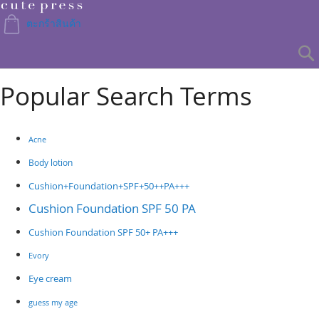
Skip
to
ตะกร้าสินค้า
Content
Popular Search Terms
Acne
Body lotion
Cushion+Foundation+SPF+50++PA+++
Cushion Foundation SPF 50 PA
Cushion Foundation SPF 50+ PA+++
Evory
Eye cream
guess my age