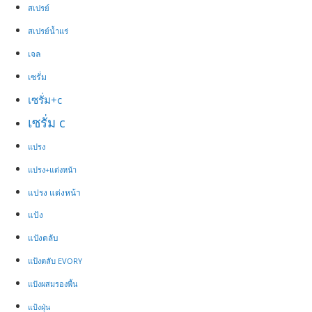
สเปรย์
สเปรย์​น้ำแร่
เจล
เซรั่ม
เซรั่ม+c
เซรั่ม c
แปรง
แปรง+แต่งหน้า
แปรง แต่งหน้า
แป้ง
แป้งตลับ
แป้งตลับ EVORY
แป้งผสมรองพื้น
แป้งฝุ่น