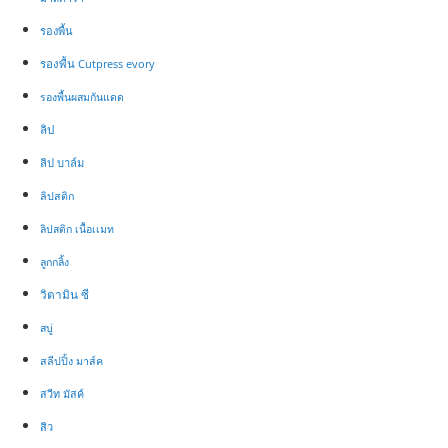
รองพื้น
รองพื้น Cutpress evory
รองพื้น​ผสมกันแดด
ลิป
ลิป บาล์ม
ลิปสติก
ลิปสติก เนื้อเเมท
ลูกกลิ้ง
วิตามิน ซี
สบู่
สลีปปิ้ง มาส์ค
สวีท มัสค์
สิว