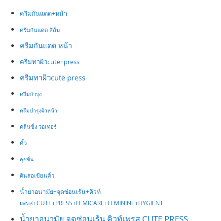
ครีมกันแดด+หน้า
ครีมกันแดด สีส้ม
ครีมกันแดด หน้า
ครีมทาผิวcute+press
ครีมทาผิวcute press
ครีมบำรุง
ครีมบำรุงผิวหน้า
คลีนซิ่ง วอเทอร์
คิ้ว
คุชชั่น
ดินสอ​เขียน​คิ้ว
น้ำยาอนามัย+จุดซ่อนเร้น+คิวท์
เพรส+CUTE+PRESS+FEMICARE+FEMININE+HYGIENT
น้ำยาอนามัย จุดซ่อนเร้น คิวท์เพรส CUTE PRESS