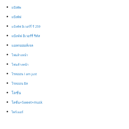
แป้งพัพ
แป้งพัฟ
แป้งพัฟ อิเวอร์รี่ รี 259
แป้งพัฟ อิเวอร์รี่ รีทัส
แอลกอฮอล์​เจล
โฟมล้างหน้า
โฟม​ล้างหน้า
โรลออน I am just
โรลออน มิล
โลชั่น
โลชั่น+Sweet+musk
ไพร์เมอร์