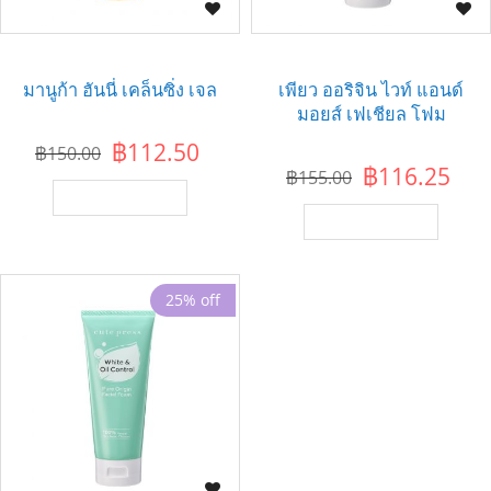
มานูก้า ฮันนี่ เคล็นซิ่ง เจล
เพียว ออริจิน ไวท์ แอนด์
มอยส์ เฟเชียล โฟม
฿112.50
฿150.00
฿116.25
฿155.00
เพิ่มไปยังตะกร้า
เพิ่มไปยังตะกร้า
25% off