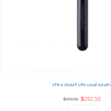
บรัช มาสเตอร์ บลัช แอนด์ คอนทัว
฿292.50
฿390.00
เพิ่มไปยังตะกร้า