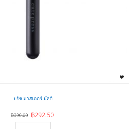
บรัช มาสเตอร์ มัลติ
฿292.50
฿390.00
เพิ่มไปยังตะกร้า