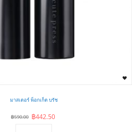
มาสเตอร์ พ็อกเก็ต บรัช
฿442.50
฿590.00
เพิ่มไปยังตะกร้า