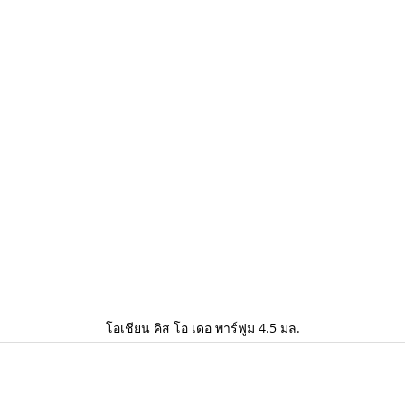
โอเชียน คิส โอ เดอ พาร์ฟูม 4.5 มล.