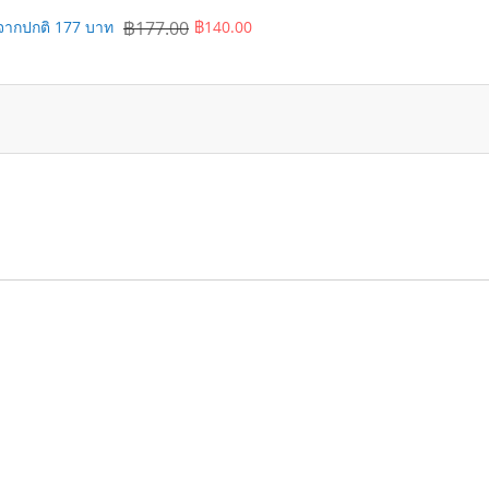
) จากปกติ 177 บาท
฿177.00
฿140.00