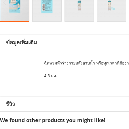
Skip
to
the
ข้อมูลเพิ่มเติม
beginning
of
the
ข้อมูล
Product Usage
ฉีดพรมทั่วร่างกายหลังอาบน้ำ หรือทุกเวลาที่ต้อง
images
เพิ่ม
gallery
เติม
Capacity
4.5 มล.
รีวิว
We found other products you might like!