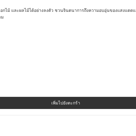
ดอกไม้ และผลไม้ได้อย่างลงตัว ชวนจินตนาการถึงความอบอุ่นของแสงแดดและสา
าม
เพิ่มไปยังตะกร้า