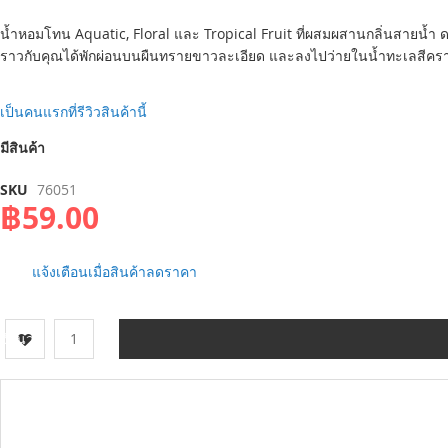
น้ำหอมโทน Aquatic, Floral และ Tropical Fruit ที่ผสมผสานกลิ่นสายน้ำ 
ราวกับคุณได้พักผ่อนบนผืนทรายขาวละเอียด และลงไปว่ายในน้ำทะเลสีคร
เป็นคนแรกที่รีวิวสินค้านี้
มีสินค้า
SKU
76051
฿59.00
แจ้งเตือนเมื่อสินค้าลดราคา
จำนวน
Skip
to
the