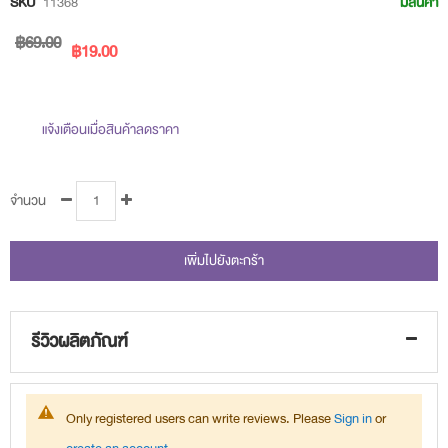
SKU
11368
มีสินค้า
of
฿69.00
the
฿19.00
images
gallery
แจ้งเตือนเมื่อสินค้าลดราคา
จำนวน
เพิ่มไปยังตะกร้า
รีวิวผลิตภัณฑ์
Only registered users can write reviews. Please
Sign in
or