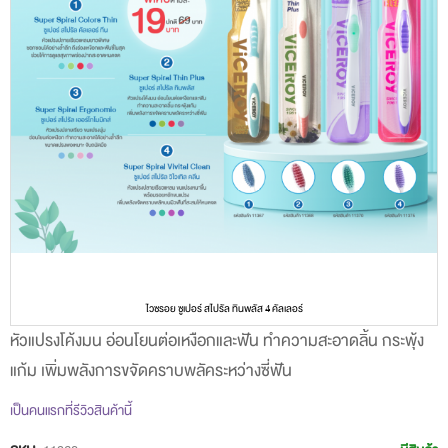
ไวซรอย ซูเปอร์ สไปรัล ทินพลัส 4 คัลเลอร์
หัวแปรงโค้งมน อ่อนโยนต่อเหงือกและฟัน ทำความสะอาดลิ้น กระพุ้ง
Skip
แก้ม เพิ่มพลังการขจัดคราบพลัคระหว่างซี่ฟัน
to
the
เป็นคนแรกที่รีวิวสินค้านี้
beginning