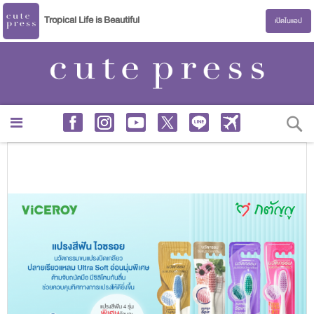
Tropical Life is Beautiful
เปิดในแอป
S
Skip
to
the
end
of
the
images
gallery