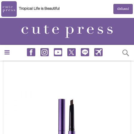
Tropical Life is Beautiful
เปิดในแอป
S
Skip
to
the
end
of
the
images
gallery