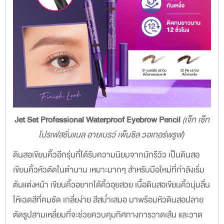
Jet Set Professional Waterproof Eyebrow Pencil
(เจ็ท เซ็ท
โปรเฟสชั่นแนล อายเบรว์ เพ็นซิล วอเทอร์พรูฟ)
ดินสอเขียนคิ้วอีกรุ่นที่ได้รับความนิยมจากนักรีวิว เป็นดินสอ
เขียนคิ้วหัวตัดในตำนาน เหมาะมากๆ สำหรับมือใหม่ที่กำลังเริ่ม
ต้นแต่งหน้า เขียนคิ้วอยากได้คิ้วอุยสวย เนื้อดินสอเขียนคิ้วนุ่มลื่น
ให้เฉดสีที่คมชัด เกลี่ยง่าย สีสม่ำเสมอ มาพร้อมหัวดินสอปลาย
ตัดรูปสามเหลี่ยมที่จะช่วยควบคุมทิศทางการวาดเส้น และวาด