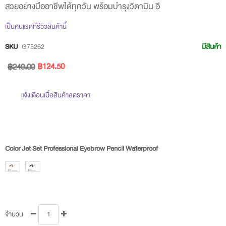
สวยอย่างมืออาชีพได้ทุกวัน พร้อมบำรุงวิตามิน อี
beginning
of
เป็นคนแรกที่รีวิวสินค้านี้
the
SKU
G75262
มีสินค้า
images
฿124.50
฿249.00
gallery
แจ้งเตือนเมื่อสินค้าลดราคา
Color Jet Set Professional Eyebrow Pencil Waterproof
จำนวน