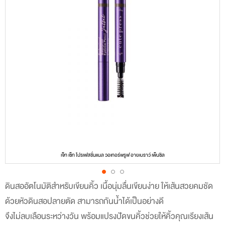
เจ็ท เซ็ท โปรเฟสชั่นแนล วอเทอร์พรูฟ อายเบราว์ เพ็นซิล
ดินสออัตโนมัติสำหรับเขียนคิ้ว เนื้อนุ่มลื่นเขียนง่าย ให้เส้นสวยคมชัด
Skip
ด้วยหัวดินสอปลายตัด สามารถกันน้ำได้เป็นอย่างดี
to
จึงไม่ลบเลือนระหว่างวัน พร้อมแปรงปัดขนคิ้วช่วยให้คิ้วคุณเรียงเส้น
the