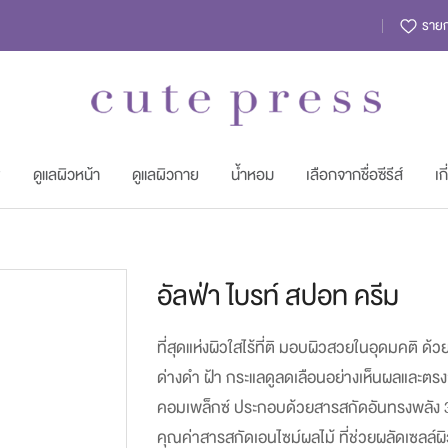
รายกา
พ
ดูแลผิวหน้า
ดูแลผิวกาย
น้ำหอม
เลือกจากชื่อซีรีส์
เก
Skip
อัลฟ่า ไบรท์ สปอท ครีม
to
the
ที่สุดแห่งผิวใสไร้ที่ติ มอบผิวสวยในอุดมคติ ด
beginning
ด่างดำ ฝ้า กระแลดูลดเลือนอย่างเห็นผลและตรงจุ
of
คอมเพล็กซ์ ประกอบด้วยสารสกัดอันทรงพลัง 3 ชน
the
คุณค่าสารสกัดเอนไซม์ผลไม้ ที่ช่วยผลัดเซลล์ผ