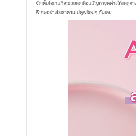
จัดเต็มไอเทมที่จะช่วยลดเลือนปัญหาจุดด่างให้แลดูจา
พิเศษอย่างไรเราตามไปดูพร้อมๆ กันเลย