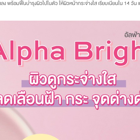
งลง พร้อมฟื้นบำรุงผิวไปในตัว ให้ผิวหน้ากระจ่างใส เรียบเนียนใน 14 วัน