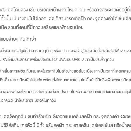
สกับแสงแดดโดยตรง เช่น บริเวณหน้าผาก โหนกแก้ม หรืออาจ
กระจายตัวอยู่ทั
นี้ทั้งนั้นแม้บางคนไม่ได้ออกแดด ก็สามารถเกิดฝ้า กระ จุดด่างดำได้เช่นเดี
เนิด รวมทั้งคนที่มีภาวะเครียดและพักผ่อนน้อย
ำแบบง่ายๆ กันดีกว่า
ก็จริง แต่รังสียูวีก็สามารถทะลุที่ร่ม หรืออาคารตรงเข้าสู่ผิวได้ อีกทั้งยังมีแสงสีฟ้าจา
ป มี PA ซึ่งมีประสิทธิภาพช่วยป้องกันรังสี UVA และ UVB และทาเป็นประจำทุกวัน
ลีกเลี่ยงการเผชิญกับแสงแดดในเวลาสิบโมงถึงบ่ายสองโมง เนื่องจากเป็นเวลาที่แสงแดดร
อีกขั้น และปกป้องผิวไปในตัว พร้อมทั้งใส่หมวก และสวมใส่เสื้อผ้าที่มิดชิดเพื่อการปกป้อง
อาจส่งผลให้เกิดการสะสมของสิ่งสกปรกบนใบหน้า นอกจากจะเกิดสิวแล้ว ยังกระตุ้นให้เกิดเม
ามสะอาดผิวหน้าให้สะอาดหมดจดในทุกวัน
งแดดจัดทุกวัน จนทำร้ายผิว จึงออกแบบครีมลดฝ้า กระ จุดด่างดำ
Cute
ซีรีส์สกินแคร์ตัวนี้ มีทั้งเซรั่มลดฝ้า กระ อายครีม เดย์เอสเซ้นส์ หรือน้