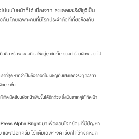
่วไปบนใบหน้าก็ได้ เนื่องจากแสงแดดและรังสียูวีเป็น
ยวกัน โดยเฉพาะคนที่มีโรคประจำตัวที่เกี่ยวข้องกับ
กจอมือถือ หรือจอคอมที่เราใช้อยู่ทุกวัน ก็มาร่วมทำร้ายผิวของเราไป
ุนแรงที่สุด หากจำเป็นต้องออกไปเผชิญกับแสงแดดจริงๆ ควรทา
ผิวมากขึ้น
็ดสีบนผิวหน้าเพิ่มขึ้นได้อีกด้วย ซึ่งเป็นสาเหตุให้เกิด ฝ้า
 Press Alpha Bright
มาเพื่อตอบโจทย์คนที่มีปัญหา
ำตบ และสปอทครีม ไว้แต้มเฉพาะจุด เรียกได้ว่าจัดหนัก