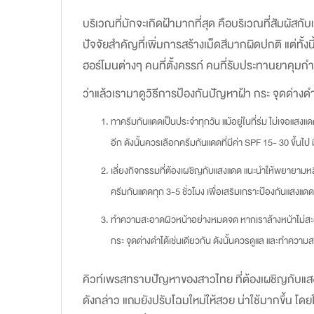
บริเวณที่มักจะเกิดฝ้ามากที่สุด คือบริเวณที่สัมผั
ปัจจัยสำคัญที่เพิ่มการสร้างเม็ดสีมากผิดปกติ แต่ทั้ง
ฮอร์โมนต่างๆ คนที่ตั้งครรภ์ คนที่รับประทานยาคุมกำ
ว่าแล้วเรามาดูวิธีการป้องกันปัญหาฝ้า กระ จุดด่างด
ทาครีมกันแดดเป็นประจำทุกวัน แม้อยู่ในที่ร่ม ไม่เจอแสงแดด
อีก ดังนั้นควรเลือกครีมกันแดดที่มีค่า SPF 15- 30 ขึ้นไ
เลี่ยงกิจกรรมที่ต้องเผชิญกับแสงแดด แนะนำให้พยายามห
ครีมกันแดดทุก 3-5 ชั่วโมง เพื่อเสริมเกราะป้องกันแสงแดด
ทำความสะอาดผิวหน้าอย่างหมดจด หากเราล้างหน้าไม่สะอาด 
กระ จุดด่างดำได้เช่นเดียวกัน ดังนั้นควรดูแล และทำคว
คิวท์เพรสทราบปัญหาของสาวไทย ที่ต้องเผชิญกับแส
ดังกล่าว แถมยังปรับโฉมใหม่ให้สวย น่าใช้มากขึ้น โดยใน