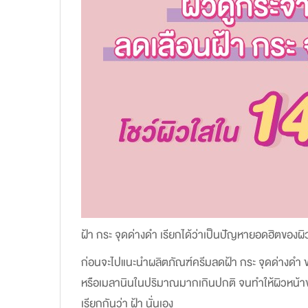
ฝ้า กระ จุดด่างดำ เรียกได้ว่าเป็นปัญหายอดฮิตของผ
ก่อนจะไปแนะนำผลิตภัณฑ์ครีมลดฝ้า กระ จุดด่างดำ ข
หรือเมลานินในปริมาณมากเกินปกติ จนทำให้ผิวหน้าข
เรียกกันว่า ฝ้า นั่นเอง