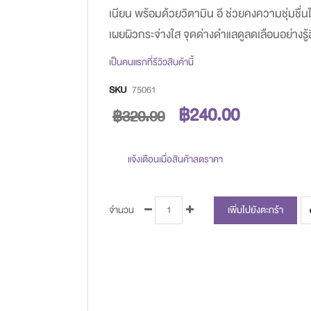
images
เนียน พร้อมด้วยวิตามิน อี ช่วยคงความชุ่มชื่นให
gallery
เผยผิวกระจ่างใส จุดด่างดำแลดูลดเลือนอย่างรู้ส
เป็นคนแรกที่รีวิวสินค้านี้
SKU
75061
฿240.00
฿320.00
แจ้งเตือนเมื่อสินค้าลดราคา
จำนวน
เพิ่มไปยังตะกร้า