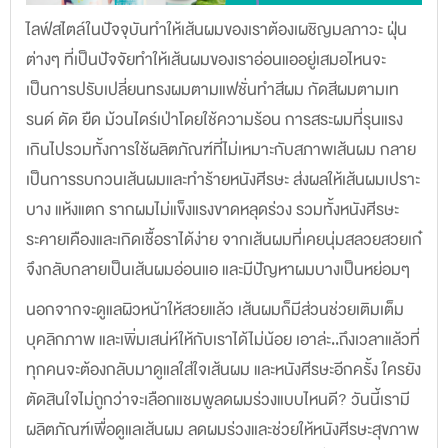
ไลฟ์สไตล์ในปัจจุบันทำให้เส้นผมของเราต้องเผชิญมลภาวะ ฝุ่น
ต่างๆ ที่เป็นปัจจัยทำให้เส้นผมของเราอ่อนแออยู่เสมอไหนจะ
เป็นการปรับเปลี่ยนทรงผมตามแฟชั่นทำสีผม กัดสีผมตามเท
รนด์ ดัด ยืด ม้วนไดร์เป่าโดยใช้ความร้อน การสระผมที่รุนแรง
เกินไปรวมทั้งการใช้ผลิตภัณฑ์ที่ไม่เหมาะกับสภาพเส้นผม กลาย
เป็นการรบกวนเส้นผมและทำร้ายหนังศีรษะ ส่งผลให้เส้นผมเปราะ
บาง แห้งแตก รากผมไม่แข็งแรงขาดหลุดร่วง รวมทั้งหนังศีรษะ
ระคายเคืองและเกิดเชื้อราได้ง่าย จากเส้นผมที่เคยนุ่มสลวยสวยเก๋
จึงกลับกลายเป็นเส้นผมอ่อนแอ และมีปัญหาผมบางเป็นหย่อมๆ
นอกจากจะดูแลผิวหน้าให้สวยแล้ว เส้นผมก็มีส่วนช่วยเติมเต็ม
บุคลิกภาพ และเพิ่มเสน่ห์ให้กับเราได้ไม่น้อย เอาล่ะ..ถึงเวลาแล้วที่
ทุกคนจะต้องกลับมาดูแลใส่ใจเส้นผม และหนังศีรษะอีกครั้ง ใครยัง
ตัดสินใจไม่ถูกว่าจะเลือกแชมพูลดผมร่วงแบบไหนดี? วันนี้เรามี
ผลิตภัณฑ์เพื่อดูแลเส้นผม ลดผมร่วงและช่วยให้หนังศีรษะสุขภาพ