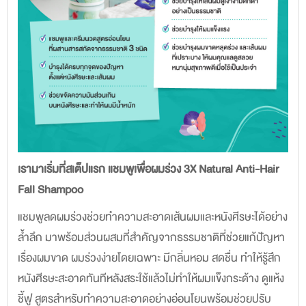
เรามาเริ่มที่สเต็ปแรก แชมพูเพื่อผมร่วง 3X Natural Anti-Hair
Fall Shampoo
แชมพูลดผมร่วงช่วยทำความสะอาดเส้นผมและหนังศีรษะได้อย่าง
ล้ำลึก มาพร้อมส่วนผสมที่สำคัญจากธรรมชาติที่ช่วยแก้ปัญหา
เรื่องผมขาด ผมร่วงง่ายโดยเฉพาะ มีกลิ่นหอม สดชื่น ทำให้รู้สึก
หนังศีรษะสะอาดทันทีหลังสระใช้แล้วไม่ทำให้ผมแข็งกระด้าง ดูแห้ง
ชี้ฟู สูตรสำหรับทำความสะอาดอย่างอ่อนโยนพร้อมช่วยปรับ