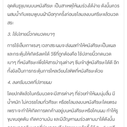
อุดตันรูขุมขนบนหนังศีรษะ เป็นสาเหตุให้ผมร่วงได้ง่าย ดังนั้นควร
ผสมน้ำกับแชมพูบนฝ่ามือทุกครั้งก่อนชโลมลงบนศรีษะแล้วนวด
สระ
3. ใช้ปลายนิ้วกดนวดเบาๆ
การใช้เล็บเกาแรงๆ เวลาสระผมจะส่งผลทำให้หนังศีรษะเป็นแผล
และกระตุ้นให้เกิดรังแคได้ วิธีที่ถูกต้องคือ ใช้ปลายนิ้วกดนวด
เบาๆ ที่หนังศีรษะเพื่อให้สารบำรุงต่างๆ ซึมเข้าสู่หนังศีรษะได้ดี อีก
ทั้งยังเป็นการกระตุ้นการไหลเวียนโลหิตที่หนังศีรษะด้วย
4. ลงครีมนวดที่ปลายผม
โดยปกติแล้วในครีมนวดจะมีสารต่างๆ ที่ช่วยทำให้ผมนุ่มลื่น มี
น้ำหนัก ไม่ควรชโลมทั่วศีรษะ หรือชโลมลงบนหนังศีรษะโดยตรง
เพราะจะทำให้เกิดการตกค้างอยู่บนหนังศีรษะหรือโคนผม ทำให้รู
ขุมขนอุดตัน เกิดความมัน และมีปัญหาผมร่วงตามมาได้ดังนั้น