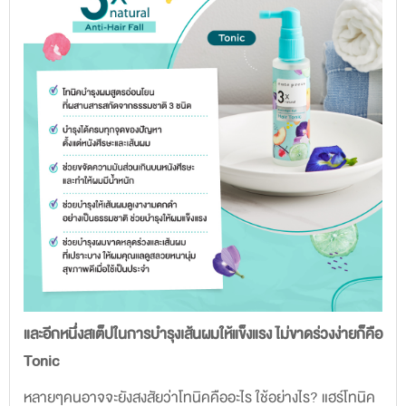
และอีกหนึ่งสเต็ปในการบำรุงเส้นผมให้แข็งแรง ไม่ขาดร่วงง่ายก็คือ
Tonic
หลายๆคนอาจจะยังสงสัยว่าโทนิคคืออะไร ใช้อย่างไร? แฮร์โทนิค