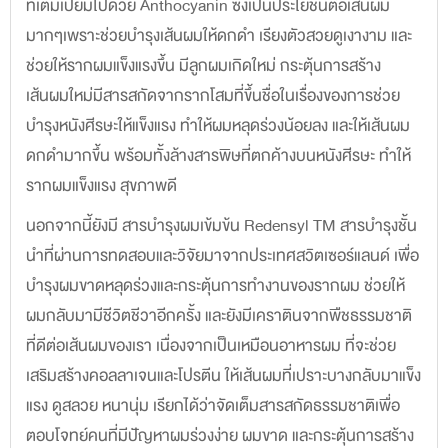
ที่เต็มเปี่ยมไปด้วย Anthocyanin ซึ่งเป็นประโยชน์ต่อเส้นผม
มากๆเพราะช่วยบำรุงเส้นผมให้ดกดำ เรียงตัวสวยดูเงางาม และ
ช่วยให้รากผมแข็งแรงขึ้น มีลูกผมเกิดใหม่ กระตุ้นการสร้าง
เส้นผมใหม่มีสารสกัดจากรากโสมที่ขึ้นชื่อในเรื่องของการช่วย
บำรุงหนังศีรษะให้แข็งแรง ทำให้ผมหลุดร่วงน้อยลง และให้เส้นผม
ดกดำมากขึ้น พร้อมทั้งล้างสารพิษที่ตกค้างบนหนังศีรษะ ทำให้
รากผมแข็งแรง สุขภาพดี
นอกจากนี้ยังมี สารบำรุงผมเข้มข้น Redensyl TM สารบำรุงชั้น
นำที่ผ่านการทดสอบและวิจัยมาจากประเทศสวิตเซอร์แลนด์ เพื่อ
บำรุงผมขาดหลุดร่วงและกระตุ้นการทำงานของรากผม ช่วยให้
ผมกลับมามีชีวิตชีวาอีกครั้ง และยังมีเคราตินจากพืชธรรมชาติ
ที่ดีต่อเส้นผมของเรา เนื่องจากเป็นเหมือนอาหารผม ที่จะช่วย
เสริมสร้างคอลลาเจนและโปรตีน ให้เส้นผมที่เปราะบางกลับมาแข็ง
แรง ดูสลวย หนานุ่ม เรียกได้ว่าจัดเต็มสารสกัดธรรมชาติเพื่อ
ตอบโจทย์คนที่มีปัญหาผมร่วงง่าย ผมขาด และกระตุ้นการสร้าง