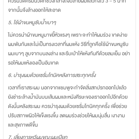
ควรนวดครีมนวดที่ช่วงกลางถึงปลายผมแล้วทิ้งไว้ 3 – 5 นาที
จากนั้นจึงล้างออกให้สะอาด
5. ใช้ผ้าขนหนูซับน้ำเบาๆ
ไม่ควรนำผ้าขนหนูมาขยี้หัวแรงๆ เพราะจะทำให้ผมร่วง ขาดง่าย
ผมพันกันและไม่เป็นทรงเวลาที่ผมแห้ง วิธีที่ถูกคือใช้ผ้าขนหนูซับ
ผมเบาๆ ลูบจากบนลงล่าง และรีบเป่าให้แห้งทันทีด้วยลมเย็น อย่า
รอให้ผมแห้งเองเป็นอันขาด
6. บำรุงผมด้วยเซรั่มโทนิคหลังการสระทุกครั้ง
เวลาที่เราสระผม นอกจากแชมพูจะกำจัดสิ่งสกปรกออกไปแล้ว
ยังชำระล้างน้ำมันบนเส้นผมและหนังศีรษะของเราออกไปอีกด้วย
ดังนั้นหลังสระผม ควรบำรุงผมด้วยเซรั่มโทนิคทุกครั้ง เพื่อช่วย
ปรับสภาพผิวให้แข็งแรงขึ้น ลดผมร่วงช่วยให้ผมนุ่มลื่น เงางาม
และสุขภาพดีขึ้น
7. เลี่ยงการหวีผมขณะผมเปียก