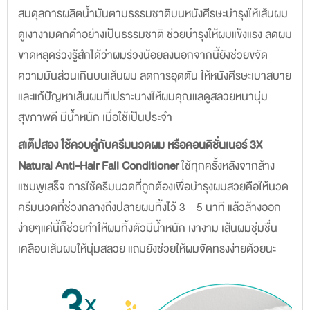
สมดุลการผลิตน้ำมันตามธรรมชาติบนหนังศีรษะบำรุงให้เส้นผม
ดูเงางามดกดำอย่างเป็นธรรมชาติ ช่วยบำรุงให้ผมแข็งแรง ลดผม
ขาดหลุดร่วงรู้สึกได้ว่าผมร่วงน้อยลงนอกจากนี้ยังช่วยขจัด
ความมันส่วนเกินบนเส้นผม ลดการอุดตัน ให้หนังศีรษะเบาสบาย
และแก้ปัญหาเส้นผมที่เปราะบางให้ผมคุณแลดูสลวยหนานุ่ม
สุขภาพดี มีน้ำหนัก เมื่อใช้เป็นประจำ
สเต็ปสอง ใช้ควบคู่กับครีมนวดผม หรือคอนดิชั่นเนอร์ 3X
Natural Anti-Hair Fall Conditioner
ใช้ทุกครั้งหลังจากล้าง
แชมพูเสร็จ การใช้ครีมนวดที่ถูกต้องเพื่อบำรุงผมสวยคือให้นวด
ครีมนวดที่ช่วงกลางถึงปลายผมทิ้งไว้ 3 – 5 นาที แล้วล้างออก
ง่ายๆแค่นี้ก็ช่วยทำให้ผมทิ้งตัวมีน้ำหนัก เงางาม เส้นผมชุ่มชื่น
เคลือบเส้นผมให้นุ่มสลวย แถมยังช่วยให้ผมจัดทรงง่ายด้วยนะ