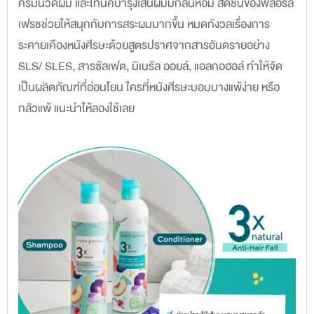
ครีมนวดผม และโทนิคบำรุงเส้นผมมีกลิ่นหอม สดชื่นของฟลอรัล
เฟรชช่วยให้สนุกกับการสระผมมากขึ้น หมดกังวลเรื่องการ
ระคายเคืองหนังศีรษะด้วยสูตรปราศจากสารอันตรายอย่าง
SLS/ SLES, สารซัลเฟต, มิเนรัล ออยล์, แอลกอฮอล์ ทำให้จัด
เป็นผลิตภัณฑ์ที่อ่อนโยน ใครที่หนังศีรษะบอบบางแพ้ง่าย หรือ
กลัวแพ้ แนะนำให้ลองใช้เลย