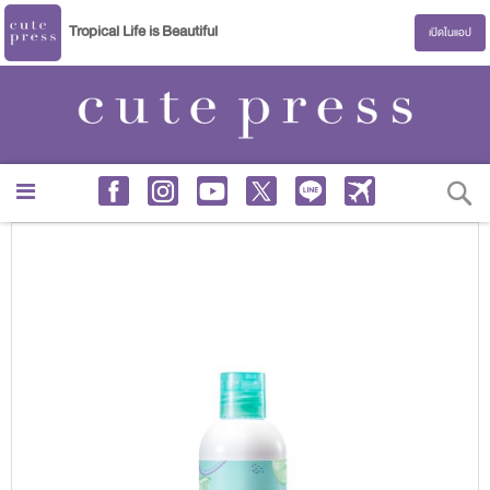
Tropical Life is Beautiful
เปิดในแอป
S
Skip
to
the
end
of
the
images
gallery