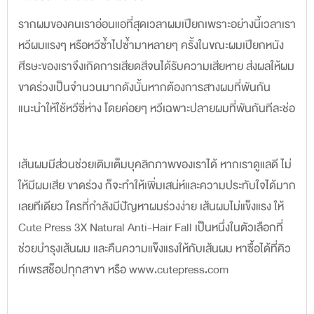
รากผมของคนเราอ่อนแอที่สุดเวลาผมเปียกเพราะอย่างนี้เวลาเรา
หวีผมแรงๆ หรือหวีซ้ำไปซ้ำมาหลายๆ ครั้งในขณะผมเปียกหนัง
ศีรษะของเราจึงเกิดการเสียดสีจนได้รับความเสียหาย ส่งผลให้ผม
ขาดร่วงเป็นจำนวนมากดังนั้นหากต้องการสางผมที่พันกัน
แนะนำให้ใช้หวีซี่ห่าง โดยค่อยๆ หวีเฉพาะปลายผมที่พันกันทีละช่อ
เส้นผมมีส่วนช่วยเติมเต็มบุคลิกภาพของเราได้ หากเราดูแลดี ไม่
ให้มีผมเสีย ขาดร่วง ก็จะทำให้เพิ่มเสน่ห์และความประทับใจได้มาก
เลยทีเดียว ใครที่กำลังมีปัญหาผมร่วงง่าย เส้นผมไม่แข็งแรง ให้
Cute Press 3X Natural Anti-Hair Fall เป็นหนึ่งในตัวเลือกที่
ช่วยบำรุงเส้นผม และคืนความแข็งแรงให้กับเส้นผม หาซื้อได้ที่คิว
ท์เพรสช็อปทุกสาขา หรือ www.cutepress.com