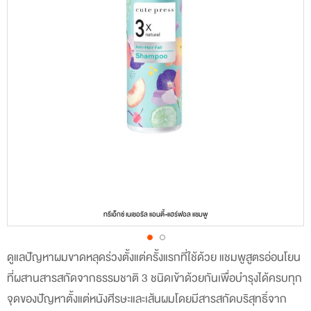
ทรีเอ็กซ์ เนเชอรัล แอนตี้-แฮร์ฟอล แชมพู
ดูแลปัญหาผมขาดหลุดร่วงตั้งแต่ครั้งแรกที่ใช้ด้วย แชมพูสูตรอ่อนโยน
Skip
ที่ผสานสารสกัดจากธรรมชาติ 3 ชนิดเข้าด้วยกันเพื่อบำรุงได้ครบทุก
to
จุดของปัญหาตั้งแต่หนังศีรษะและเส้นผมโดยมีสารสกัดบริสุทธิ์จาก
the