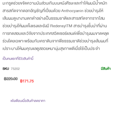
มะกรูดช่วยขจัดความมันส่วนเกินบนหนังศีรษะและทำให้ผมมีน้ำหนัก
beginning
สารสกัดจากดอกอัญชัญที่เปี่ยมด้วย Anthocyanin ช่วยบำรุงให้
of
เส้นผมดูเงางามดกดำอย่างเป็นธรรมชาติและสารสกัดจากรากโสม
the
ช่วยบำรุงให้ผมแข็งแรงและยังมี RedensylTM สารบำรุงชั้นนำที่ผ่าน
images
การทดสอบและวิจัยจากประเทศสวิตเซอร์แลนด์เพื่อบำรุงผมขาดหลุด
gallery
ร่วงโดยเฉพาะพร้อมกับเคราตินจากพืชธรรมชาติช่วยบำรุงเส้นผมที่
เปราะบางให้ผมคุณแลดูสลวยหนานุ่มสุขภาพดีเมื่อใช้เป็นประจำ
เป็นคนแรกที่รีวิวสินค้านี้
SKU
75202
มีสินค้า
฿229.00
฿171.75
แจ้งเตือนเมื่อสินค้าลดราคา