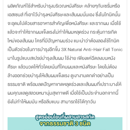
ผลิตภัณฑ์ใช้สำหรับบำรุงบริเวณหนังศีรษะ คล้ายๆกับเซรั่มหรือ
เอสเซนส์ ที่เอาไว้บำรุงหนังศีรษะและเส้นผมนั่นเอง ซึ่งในโทนิคนั้น
จะอุดมไปด้วยสารอาหารสำคัญเพื่อหนังศีรษะ และรากผม เมื่อใช้
แล้วจะทำให้รากผมแข็งแรงไม่ทำให้ผมหลุดร่วง กระตุ้นการเกิด
ใหม่ของเส้นผม ใครที่มีปัญหาผมร่วง แนะนำว่าต้องลองใช้โทนิค
เป็นตัวช่วยในการบำรุงอีกขั้น 3X Natural Anti-Hair Fall Tonic
มาในรูปแบบสเปรย์บำรุงเส้นผม ใช้ง่าย เพียงแค่ฉีดลงบนหนัง
ศีรษะ แล้วนวดให้ทั่วโดยเน้นที่โคนผมและหนังศีรษะ โดยไม่ต้อง
ล้างออกช่วยบำรุงให้เส้นผมแข็งแรง ดูเงางามดกดำอย่างเป็น
ธรรมชาติ พร้อมลดปัญหาขาดหลุดร่วงและเส้นผมที่เปราะบางให้
ผมคุณแลดูสลวยหนานุ่มสุขภาพดี เมื่อใช้เป็นประจำนอกจากนี้
ยังไม่ทำให้ผมมัน หรือลีบแบน สามารถใช้ได้ทุกวัน