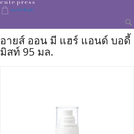
Skip
to
ตะกร้าสินค้า
Content
อายส์ ออน มี แฮร์ แอนด์ บอดี้
มิสท์ 95 มล.
Skip
to
the
end
of
the
images
gallery