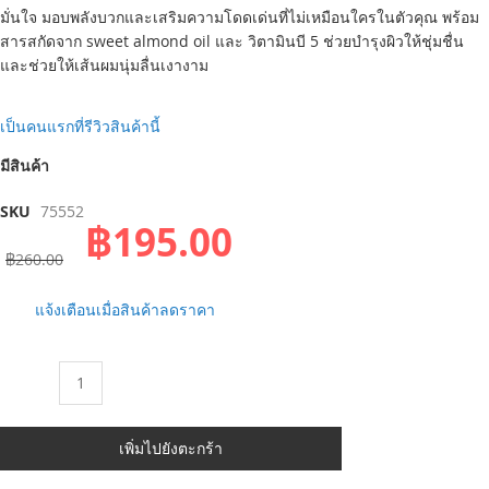
the
มั่นใจ มอบพลังบวกและเสริมความโดดเด่นที่ไม่เหมือนใครในตัวคุณ พร้อม
beginning
สารสกัดจาก sweet almond oil และ วิตามินบี 5 ช่วยบำรุงผิวให้ชุ่มชื่น
of
และช่วยให้เส้นผมนุ่มลื่นเงางาม
the
images
เป็นคนแรกที่รีวิวสินค้านี้
gallery
มีสินค้า
SKU
75552
฿195.00
฿260.00
แจ้งเตือนเมื่อสินค้าลดราคา
จำนวน
เพิ่มไปยังตะกร้า