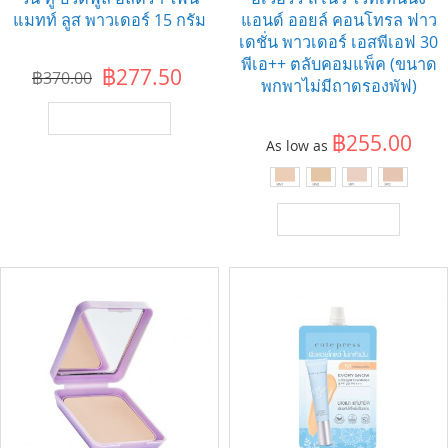
แมทท์ ลูส พาวเดอร์ 15 กรัม
แอนด์ ออยล์ คอนโทรล ฟาว
เดชั่น พาวเดอร์ เอสพีเอฟ 30
พีเอ++ ตลับคอมแพ็ค (ขนาด
฿277.50
฿370.00
พกพาไม่มีถาดรองพัฟ)
เพิ่มไปยังตะกร้า
฿255.00
As low as
เพิ่มไปยังตะกร้า