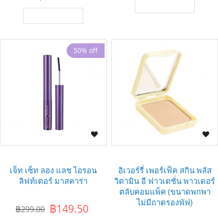
เพิ่มไปยังตะกร้า
เพิ่มไปยังตะกร้า
50% off
เจ็ท เซ็ท ลอง แลช ไอรอน
อิเวอร์รี่ เพอร์เฟ็ค สกิน พลัส
ลิฟท์เตอร์ มาสคาร่า
วิตามิน อี ฟาวเดชั่น พาวเดอร์
ตลับคอมแพ็ค (ขนาดพกพา
ไม่มีถาดรองพัฟ)
฿149.50
฿299.00