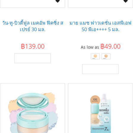
วัน-ทู-บิวตี้ฟูล เมคอัพ ฟิคซิ่ง ส
มาย แมช ฟาวเดชั่น เอสพีเอฟ
เปรย์ 30 มล.
50 พีเอ++++ 5 มล.
฿139.00
฿49.00
As low as
เพิ่มไปยังตะกร้า
เพิ่มไปยังตะกร้า