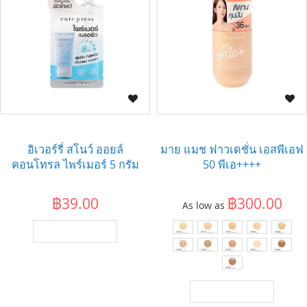
อิเวอร์รี่ สโนว์ ออยล์
มาย แมช ฟาวเดชั่น เอสพีเอฟ
คอนโทรล ไพร์เมอร์ 5 กรัม
50 พีเอ++++
฿39.00
฿300.00
As low as
เพิ่มไปยังตะกร้า
เพิ่มไปยังตะกร้า