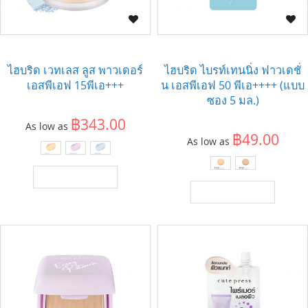
ไฮบริด เวทเลส ลูส พาวเดอร์
ไฮบริด ไบรท์เทนนิ่ง ฟาวเดชั่
เอสพีเอฟ 15พีเอ+++
น เอสพีเอฟ 50 พีเอ++++ (แบบ
ซอง 5 มล.)
฿343.00
As low as
฿49.00
As low as
เพิ่มไปยังตะกร้า
เพิ่มไปยังตะกร้า