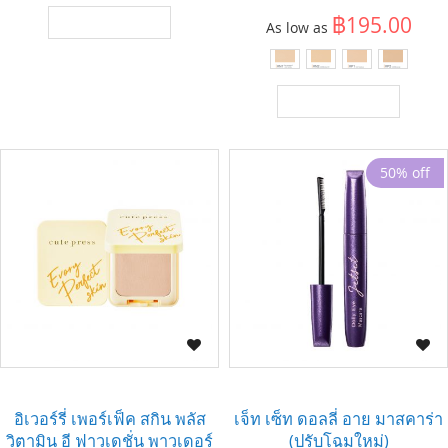
฿195.00
เพิ่มไปยังตะกร้า
As low as
เพิ่มไปยังตะกร้า
50% off
อิเวอร์รี่ เพอร์เฟ็ค สกิน พลัส
เจ็ท เซ็ท ดอลลี่ อาย มาสคาร่า
วิตามิน อี ฟาวเดชั่น พาวเดอร์
(ปรับโฉมใหม่)