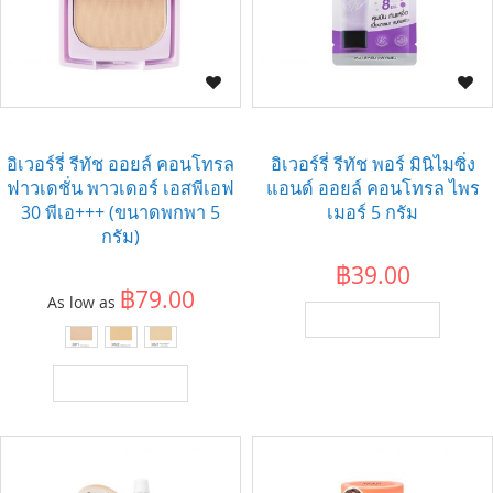
อิเวอร์รี่ รีทัช ออยล์ คอนโทรล
อิเวอร์รี่ รีทัช พอร์ มินิไมซิ่ง
ฟาวเดชั่น พาวเดอร์ เอสพีเอฟ
แอนด์ ออยล์ คอนโทรล ไพร
30 พีเอ+++ (ขนาดพกพา 5
เมอร์ 5 กรัม
กรัม)
฿39.00
฿79.00
As low as
เพิ่มไปยังตะกร้า
เพิ่มไปยังตะกร้า