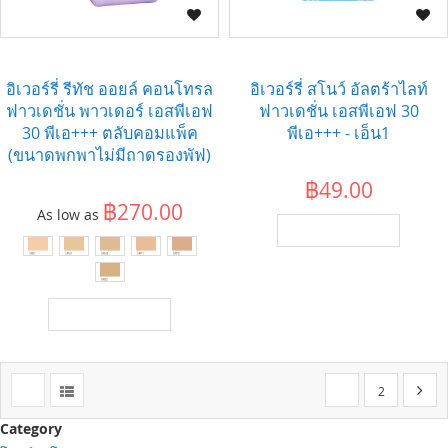
อิเวอร์รี่ รีทัช ออยล์ คอนโทรล
อิเวอร์รี่ สโนว์ อัลตร้าไลท์
ฟาวเดชั่น พาวเดอร์ เอสพีเอฟ
ฟาวเดชั่น เอสพีเอฟ 30
30 พีเอ+++ ตลับคอมแพ็ค
พีเอ+++ - เอ็น1
(ขนาดพกพาไม่มีถาดรองพัฟ)
฿49.00
฿270.00
As low as
เพิ่มไปยังตะกร้า
เพิ่มไปยังตะกร้า
Page
You're currently re
Page
Page
ต่อไป
1
2
Category