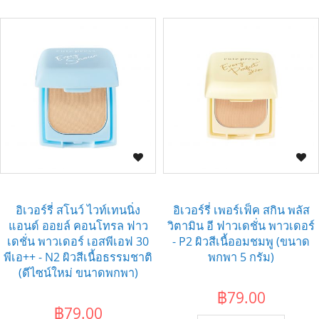
อิเวอร์รี่ สโนว์ ไวท์เทนนิ่ง
อิเวอร์รี่ เพอร์เฟ็ค สกิน พลัส
แอนด์ ออยล์ คอนโทรล ฟาว
วิตามิน อี ฟาวเดชั่น พาวเดอร์
เดชั่น พาวเดอร์ เอสพีเอฟ 30
- P2 ผิวสีเนื้ออมชมพู (ขนาด
พีเอ++ - N2 ผิวสีเนื้อธรรมชาติ
พกพา 5 กรัม)
(ดีไซน์ใหม่ ขนาดพกพา)
฿79.00
฿79.00