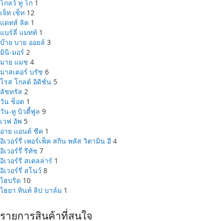
โกลว์ ทู โก
1
เจ็ท เซ็ท
12
แดทส์ ลิต
1
แบร์ลี่ แมทท์
1
บ๊าย บาย ออยล์
3
มินิ-มอร์
2
มาย แมช
4
มาสเตอร์ บรัช
6
โรส โกลด์ อิดิชั่น
5
ลัชทรัส
2
วัน ช็อต
1
วัน-ทู บิวตี้ฟูล
9
เวฟ อัพ
5
อาย แอนด์ ชีค
1
อิเวอร์รี่ เพอร์เฟ็ค สกิน พลัส วิตามิน อี
4
อิเวอร์รี่ รีทัช
7
อิเวอร์รี สเตลล่าร์
1
อิเวอร์รี่ สโนว์
8
ไฮบริด
10
ไฮยา ทินท์ ลิป บาล์ม
1
รายการสินค้าที่สนใจ