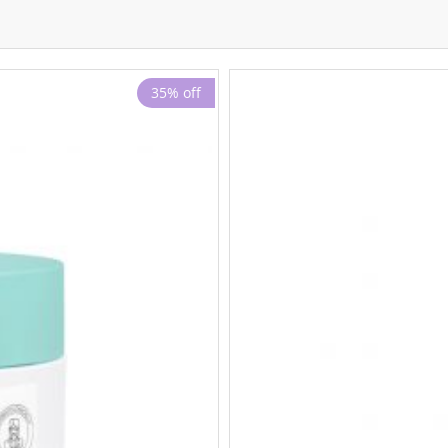
35% off