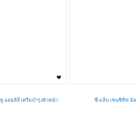
ู ออยล์ลี่ (ครีมบำรุงผิวหน้า
ซี-แล็บ เซนซิทีฟ อ