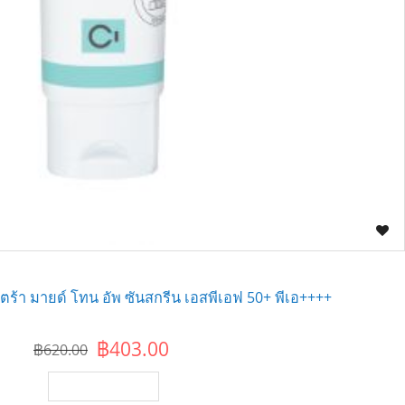
ัลตร้า มายด์ โทน อัพ ซันสกรีน เอสพีเอฟ 50+ พีเอ++++
฿403.00
฿620.00
เพิ่มไปยังตะกร้า