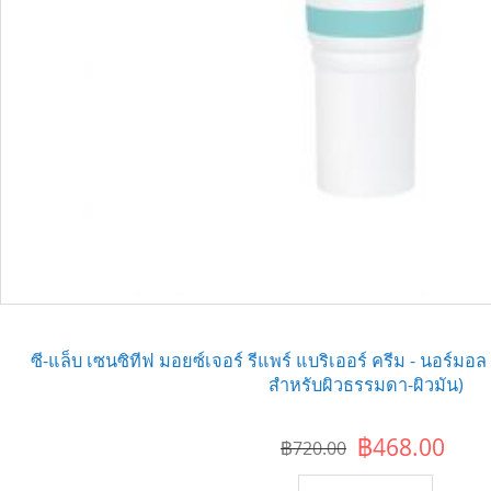
ซี-แล็บ เซนซิทีฟ มอยซ์เจอร์ รีแพร์ แบริเออร์ ครีม - นอร์มอล ท
สำหรับผิวธรรมดา-ผิวมัน)
฿468.00
฿720.00