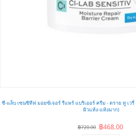
ซี-แล็บ เซนซิทีฟ มอยซ์เจอร์ รีแพร์ แบริเออร์ ครีม - ดราย ทู เวร
ผิวแห้ง-แห้งมาก)
฿468.00
฿720.00