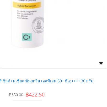
อร์ ชิลด์ เฟเชียล ซันสกรีน เอสพีเอฟ 50+ พีเอ++++ 30 กรัม
฿422.50
฿650.00
เพิ่มไปยังตะกร้า