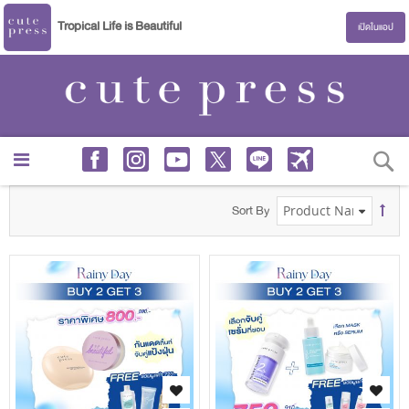
Tropical Life is Beautiful
เปิดในแอป
s
S
s
Sort By
s
s
s