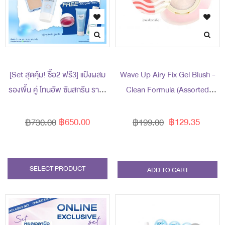
[Set สุดคุ้ม! ซื้อ2 ฟรี3] แป้งผสม
Wave Up Airy Fix Gel Blush -
รองพื้น คู่ โทนอัพ ซันสกรีน ราคา
Clean Formula (Assorted
พิเศษ 650 บาท (สุทธิ) ปกติ 730
Packaging)
บาท รับฟรี! ของแถม 3 ชิ้น (มูลค่า
฿650.00
฿129.35
฿730.00
฿199.00
รวม 610 บาท)
SELECT PRODUCT
ADD TO CART