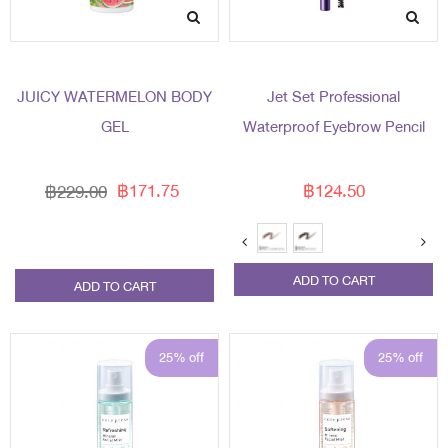
JUICY WATERMELON BODY
Jet Set Professional
GEL
Waterproof Eyebrow Pencil
฿171.75
฿124.50
฿229.00
ADD TO CART
ADD TO CART
25% off
25% off