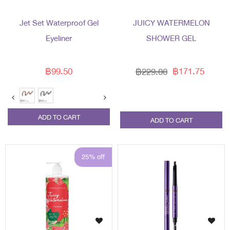
Jet Set Waterproof Gel
JUICY WATERMELON
Eyeliner
SHOWER GEL
฿99.50
฿171.75
฿229.00
ADD TO CART
ADD TO CART
25% off