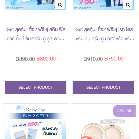
s
[Set สุดคุ้ม! ซื้อ2 ฟรี3] สกิน ฟิล
[Set สุดคุ้ม! ซื้อ2 ฟรี3] ไรท์ โดส
s
เตอร์ ทิ้นท์ ซันสกรีน คู่ ลูส พาวเด
เซรั่ม อิน ครีม คู่ มาสก์หรือเซรั่ม
อร์ ราคาพิเศษ 800 บาท (สุทธิ)
ราคาพิเศษ 750 บาท (สุทธิ) ปกติ
s
ปกติ 890 บาท รับฟรี! ของแถม 3
910 บาท (รับฟรี! ของแถม 3 ชิ้น
฿800.00
฿750.00
฿890.00
฿910.00
ชิ้น (มูลค่ารวม 720 บาท)
มูลค่า 719 บาท)
s
SELECT PRODUCT
SELECT PRODUCT
35% off