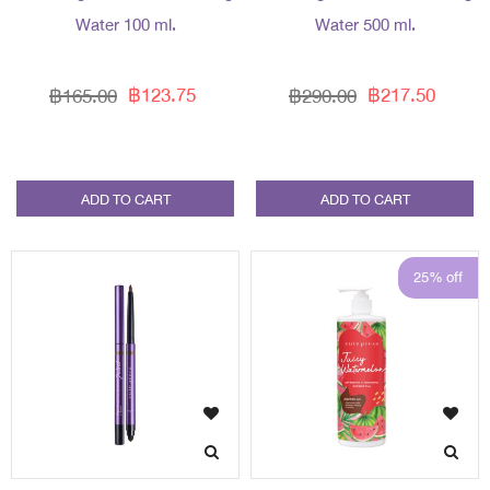
Water 100 ml.
Water 500 ml.
฿123.75
฿217.50
฿165.00
฿290.00
ADD TO CART
ADD TO CART
25% off