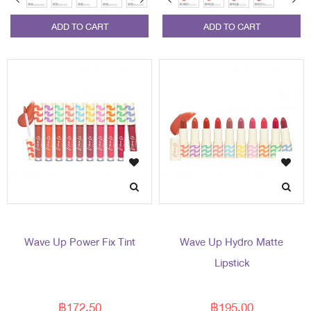
ADD TO CART
ADD TO CART
Wave Up Power Fix Tint
Wave Up Hydro Matte
Lipstick
฿172.50
฿195.00