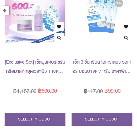
[Exclusive Set] เซ็ตบูสเตอร์เซรั่ม
เซ็ต 3 ชิ้น เรียล ไฮเดรเตอร์ วอเท
หรือมาสก์หยุดเวลาผิว + เจลผิว
อร์ บอมบ์ เจล 7 กรัม ราคาพิเศษ
กระจก 7 กรัม ราคาพิเศษ 600
99 บาท (สุทธิ) ปกติ 117 บาท
บาท (สุทธิ) ปกติ 1,157 บาท
฿600.00
฿99.00
฿1,157.00
฿117.00
SELECT PRODUCT
SELECT PRODUCT