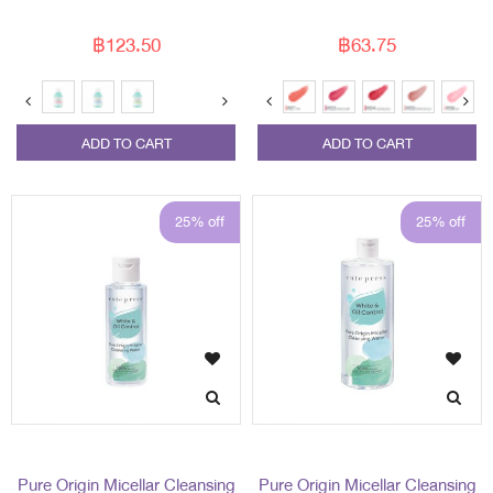
ml
฿123.50
฿63.75
ADD TO CART
ADD TO CART
25% off
25% off
Pure Origin Micellar Cleansing
Pure Origin Micellar Cleansing