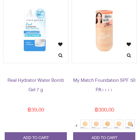
Real Hydrator Water Bomb
My Match Foundation SPF 50
Gel 7 g
PA++++
฿39.00
฿300.00
ADD TO CART
ADD TO CART