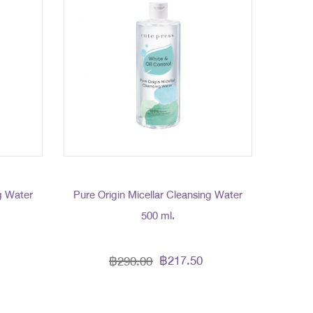
g Water
Pure Origin Micellar Cleansing Water
500 ml.
฿217.50
฿290.00