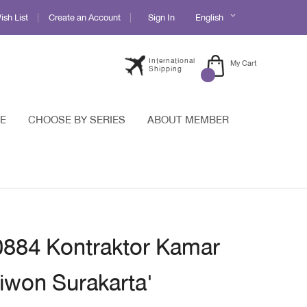
Language
sh List
Create an Account
Sign In
English
International
My Cart
Shipping
E
CHOOSE BY SERIES
ABOUT MEMBER
 0884 Kontraktor Kamar
liwon Surakarta'