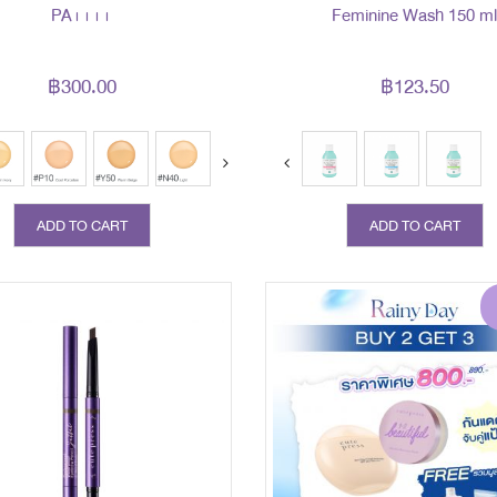
PA++++
Feminine Wash 150 m
฿300.00
฿123.50
ext
prev
next
ADD TO CART
ADD TO CART