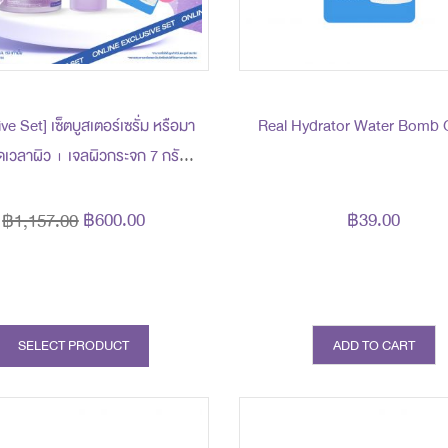
ve Set] เซ็ตบูสเตอร์เซรั่ม หรือมา
Real Hydrator Water Bomb G
ดเวลาผิว + เจลผิวกระจก 7 กรัม
เศษ 600 บาท (สุทธิ) ปกติ 1,157
บาท
฿600.00
฿39.00
฿1,157.00
prev
next
SELECT PRODUCT
ADD TO CART