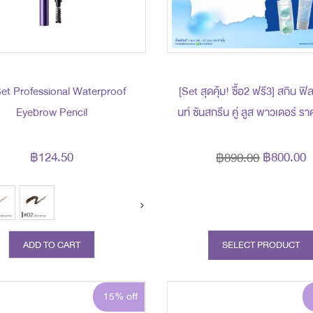
Set Professional Waterproof
[Set สุดคุ้ม! ซื้อ2 ฟรี3] สกิน ฟิล
Eyebrow Pencil
นท์ ซันสกรีน คู่ ลูส พาวเดอร์ ราคาพิเศษ
800 บาท (สุทธิ) ปกติ 890 บาท 
ของแถม 3 ชิ้น (มูลค่ารวม 720
฿124.50
฿800.00
฿890.00
ADD TO CART
SELECT PRODUCT
15% off