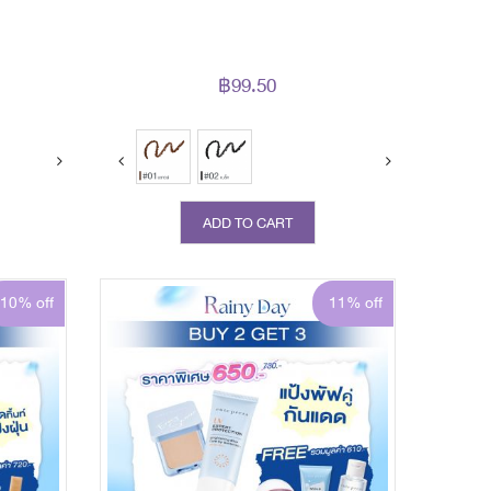
l
฿99.50
ADD TO CART
10% off
11% off