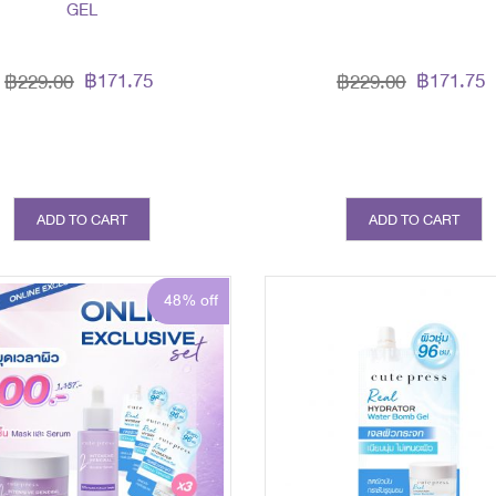
GEL
฿171.75
฿171.75
฿229.00
฿229.00
ADD TO CART
ADD TO CART
48% off