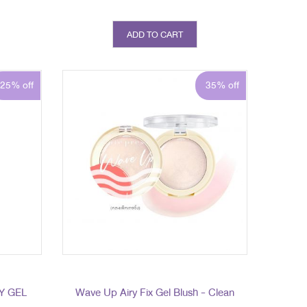
ADD TO CART
25% off
35% off
Y GEL
Wave Up Airy Fix Gel Blush - Clean