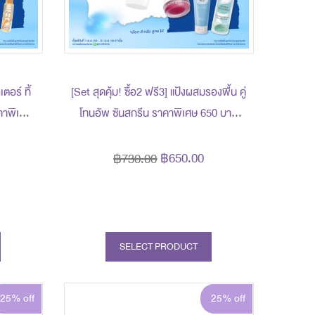
เตอร์ ทิ้
[Set สุดคุ้ม! ซื้อ2 ฟรี3] แป้งผสมรองพื้น คู่
โทนอัพ ซันสกรีน ราคาพิเศษ 650 บาท
รับฟรี!
(สุทธิ) ปกติ 730 บาท รับฟรี! ของแถม 3
 บาท)
ชิ้น (มูลค่ารวม 610 บาท)
฿650.00
฿730.00
SELECT PRODUCT
25% off
25% off