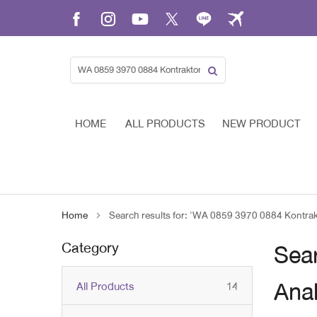
Skip
to
Content
HOME
ALL PRODUCTS
NEW PRODUCT
Home
Search results for: 'WA 0859 3970 0884 Kontrakt
Category
Sear
Anak
items
All Products
14