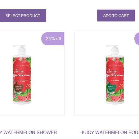
SELECT PRODUCT
ADD TO CART
25% off
CY WATERMELON SHOWER
JUICY WATERMELON BOD