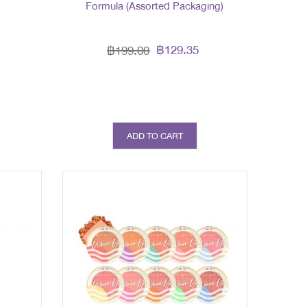
Formula (Assorted Packaging)
฿129.35
฿199.00
ADD TO CART