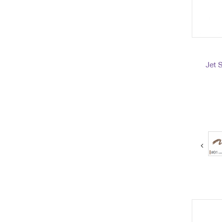
Jet 
next