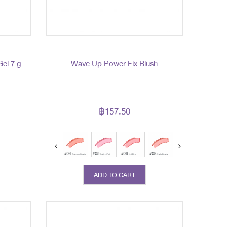
el 7 g
Wave Up Power Fix Blush
฿157.50
ADD TO CART