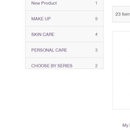
item
New Product
1
23
Ite
items
MAKE UP
9
items
SKIN CARE
4
items
PERSONAL CARE
3
items
CHOOSE BY SERIES
2
item
NEW ARRIVALS
1
items
PROMOTION
20
เซนท์ ออฟ ทรอปิคอล & เซนท์ ออฟ
items
บลอสซัม
2
My 