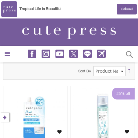
Tropical Life is Beautiful
เปิดในแอป
S
Sort By
25% off