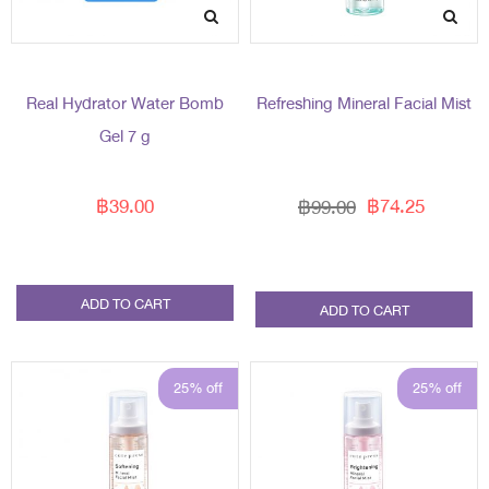
Real Hydrator Water Bomb
Refreshing Mineral Facial Mist
Gel 7 g
฿39.00
฿74.25
฿99.00
ADD TO CART
ADD TO CART
25% off
25% off