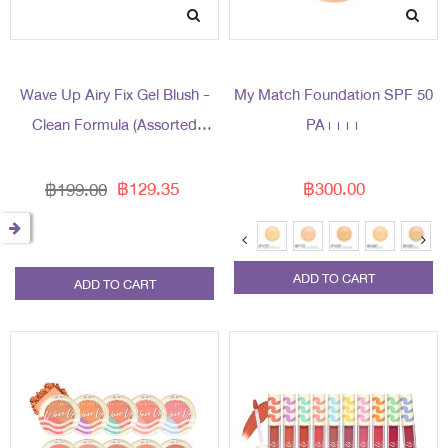
Wave Up Airy Fix Gel Blush -
My Match Foundation SPF 50
Clean Formula (Assorted
PA++++
Packaging)
฿129.35
฿300.00
฿199.00
ADD TO CART
ADD TO CART