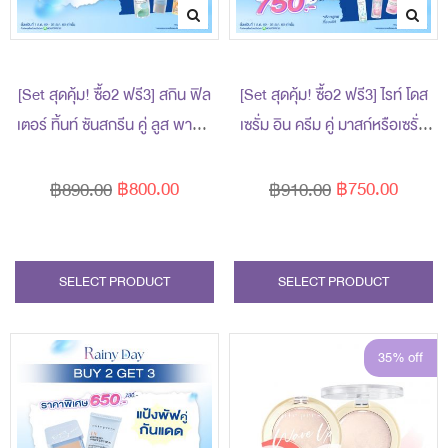
s
s
[Set สุดคุ้ม! ซื้อ2 ฟรี3] สกิน ฟิล
[Set สุดคุ้ม! ซื้อ2 ฟรี3] ไรท์ โดส
s
เตอร์ ทิ้นท์ ซันสกรีน คู่ ลูส พาวเด
เซรั่ม อิน ครีม คู่ มาสก์หรือเซรั่ม
อร์ ราคาพิเศษ 800 บาท (สุทธิ)
ราคาพิเศษ 750 บาท (สุทธิ) ปกติ
ปกติ 890 บาท รับฟรี! ของแถม 3
910 บาท (รับฟรี! ของแถม 3 ชิ้น
฿800.00
฿750.00
฿890.00
฿910.00
ชิ้น (มูลค่ารวม 720 บาท)
มูลค่า 719 บาท)
s
SELECT PRODUCT
SELECT PRODUCT
s
35% off
s