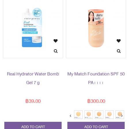
Real Hydrator Water Bomb
My Match Foundation SPF 50
Gel 7 g
PA++++
฿39.00
฿300.00
ADD TO CART
ADD TO CART