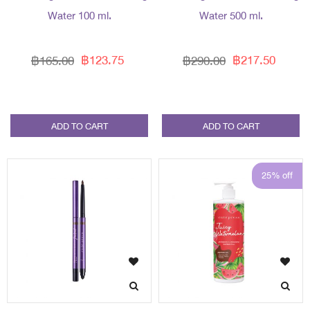
Water 100 ml.
Water 500 ml.
฿123.75
฿217.50
฿165.00
฿290.00
ADD TO CART
ADD TO CART
25% off