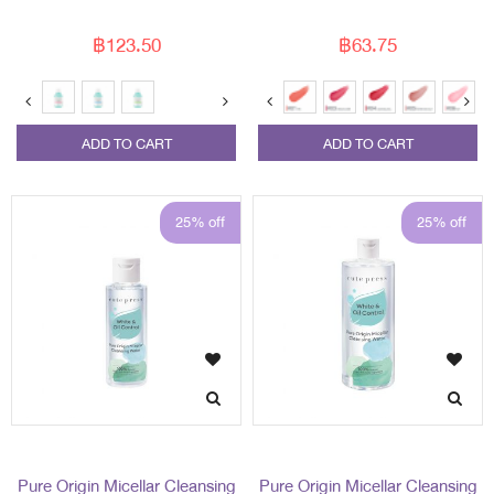
ml
฿123.50
฿63.75
ADD TO CART
ADD TO CART
25% off
25% off
Pure Origin Micellar Cleansing
Pure Origin Micellar Cleansing