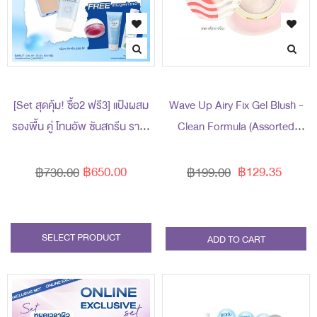
s
[Set สุดคุ้ม! ซื้อ2 ฟรี3] แป้งผสม
Wave Up Airy Fix Gel Blush -
รองพื้น คู่ โทนอัพ ซันสกรีน ราคา
Clean Formula (Assorted
พิเศษ 650 บาท (สุทธิ) ปกติ 730
Packaging)
บาท รับฟรี! ของแถม 3 ชิ้น (มูลค่า
฿650.00
฿129.35
฿730.00
฿199.00
รวม 610 บาท)
SELECT PRODUCT
ADD TO CART