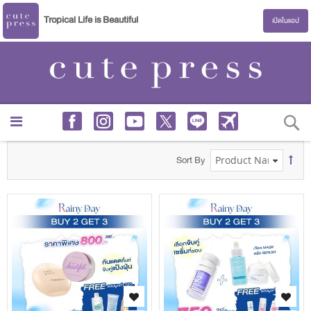
Tropical Life is Beautiful
เปิดในแอป
S
Sort By
s
s