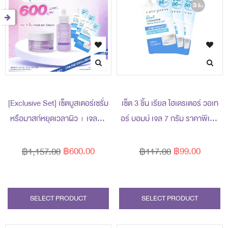
[Exclusive Set] เซ็ตบูสเตอร์เซรั่ม
เซ็ต 3 ชิ้น เรียล ไฮเดรเตอร์ วอเท
หรือมาสก์หยุดเวลาผิว + เจลผิว
อร์ บอมบ์ เจล 7 กรัม ราคาพิเศษ
กระจก 7 กรัม ราคาพิเศษ 600
99 บาท (สุทธิ) ปกติ 117 บาท
บาท (สุทธิ) ปกติ 1,157 บาท
฿600.00
฿99.00
฿1,157.00
฿117.00
SELECT PRODUCT
SELECT PRODUCT