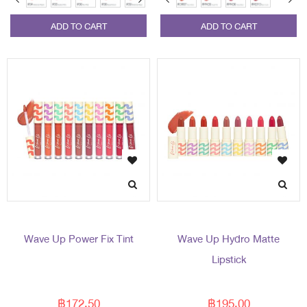
ADD TO CART
ADD TO CART
Wave Up Power Fix Tint
Wave Up Hydro Matte
Lipstick
฿172.50
฿195.00