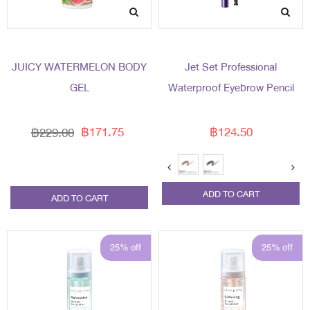
JUICY WATERMELON BODY
Jet Set Professional
GEL
Waterproof Eyebrow Pencil
฿171.75
฿124.50
฿229.00
ADD TO CART
ADD TO CART
25% off
25% off