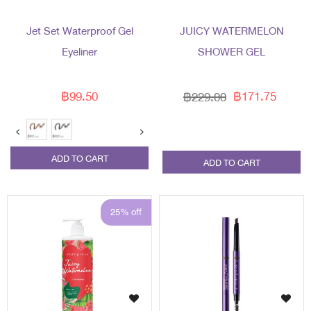
Jet Set Waterproof Gel
JUICY WATERMELON
Eyeliner
SHOWER GEL
฿99.50
฿171.75
฿229.00
ADD TO CART
ADD TO CART
25% off