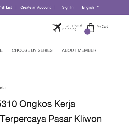
Language
sh List
Create an Account
Sign In
English
International
My Cart
Shipping
E
CHOOSE BY SERIES
ABOUT MEMBER
rta'
 5310 Ongkos Kerja
Terpercaya Pasar Kliwon