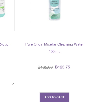
biotic
Pure Origin Micellar Cleansing Water
l
100 ml.
฿123.75
฿165.00
ADD TO CART