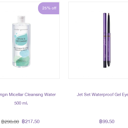
25% off
rigin Micellar Cleansing Water
Jet Set Waterproof Gel Eye
500 ml.
฿217.50
฿99.50
฿290.00