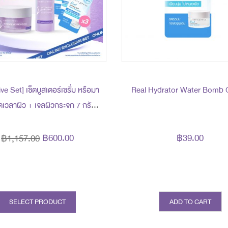
ve Set] เซ็ตบูสเตอร์เซรั่ม หรือมา
Real Hydrator Water Bomb G
ดเวลาผิว + เจลผิวกระจก 7 กรัม
เศษ 600 บาท (สุทธิ) ปกติ 1,157
บาท
฿600.00
฿39.00
฿1,157.00
prev
next
SELECT PRODUCT
ADD TO CART