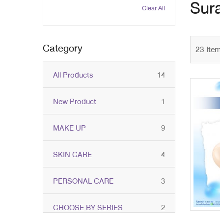
Sura
Clear All
Category
23
Ite
items
All Products
14
item
New Product
1
items
MAKE UP
9
items
SKIN CARE
4
items
PERSONAL CARE
3
items
CHOOSE BY SERIES
2