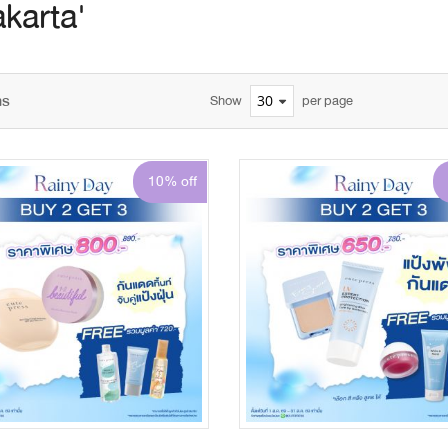
karta'
ms
Show
per page
10% off