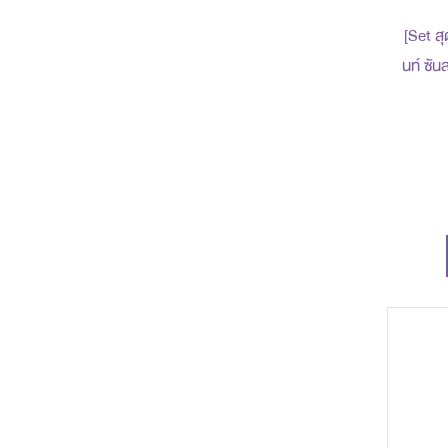
item
NEW ARRIVALS
1
[Set สุด
นท์ ซันสกร
items
PROMOTION
20
800 บา
ของแ
เซนท์ ออฟ ทรอปิคอล & เซนท์ ออฟ
items
บลอสซัม
2
items
เพียว ออริจิน
2
item
Ci-lab ดูแลจุดซ่อนเร้น
1
items
Category Search
5
item
Pro_NOPRO
1
item
Pro_MDIS-2608-06
1