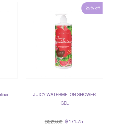
25% off
liner
JUICY WATERMELON SHOWER
GEL
฿171.75
฿229.00