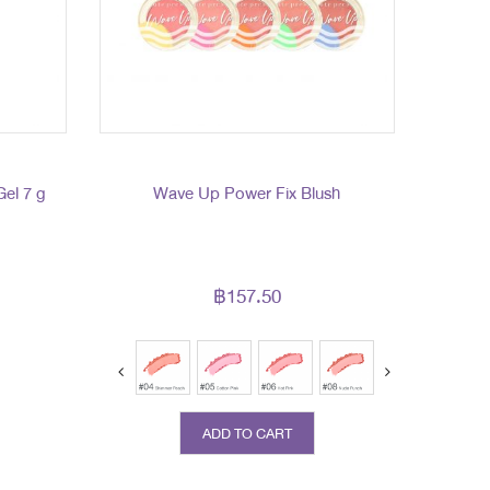
el 7 g
Wave Up Power Fix Blush
฿157.50
ADD TO CART