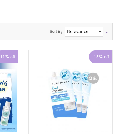
Sort By
11% off
15% off