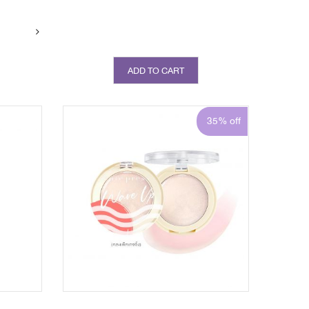
ADD TO CART
35% off