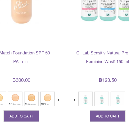
Match Foundation SPF 50
Ci-Lab Sensitiv Natural Pro
PA++++
Feminine Wash 150 m
฿300.00
฿123.50
ext
ADD TO CART
ADD TO CART