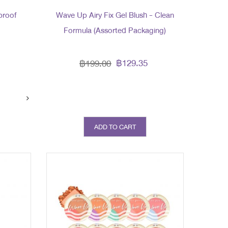
proof
Wave Up Airy Fix Gel Blush - Clean
Formula (Assorted Packaging)
฿129.35
฿199.00
ADD TO CART