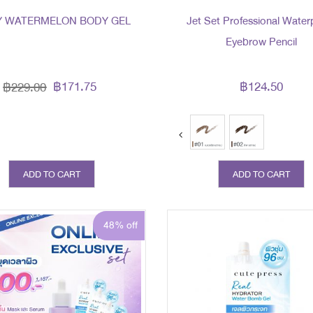
Y WATERMELON BODY GEL
Jet Set Professional Water
Eyebrow Pencil
฿171.75
฿124.50
฿229.00
ext
ADD TO CART
ADD TO CART
48% off